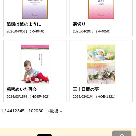
追憶は波のように
裏切り
2026/04/05刊 （R-4046）
2026/04/20刊 （R-4050）
秘密めいた再会
三十日間の夢
2026/03/15刊 （HQSP-502）
2026/03/01刊 （HQB-1321）
1 / 44
1
2
3
4
5
...
10
20
30
...
»
最後 »