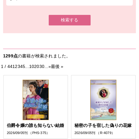
検索する
1299点
の書籍が検索されました。
1 / 44
1
2
3
4
5
...
10
20
30
...
»
最後 »
伯爵令嬢の誰も知らない結婚
秘密の子を宿した偽りの花嫁
2026/09/05刊 （PHS-375）
2026/09/05刊 （R-4079）