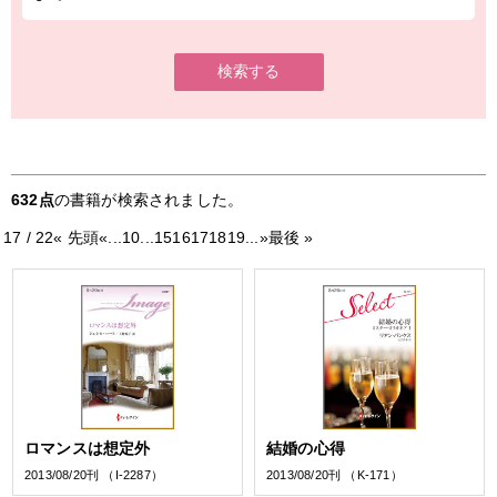
検索する
632点
の書籍が検索されました。
17 / 22
« 先頭
«
...
10
...
15
16
17
18
19
...
»
最後 »
ロマンスは想定外
結婚の心得
2013/08/20刊 （I-2287）
2013/08/20刊 （K-171）