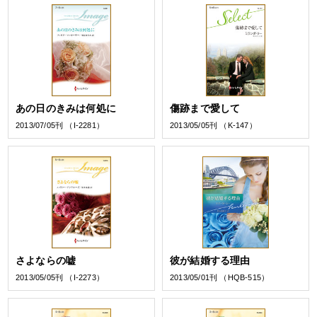
あの日のきみは何処に
傷跡まで愛して
2013/07/05刊 （I-2281）
2013/05/05刊 （K-147）
さよならの嘘
彼が結婚する理由
2013/05/05刊 （I-2273）
2013/05/01刊 （HQB-515）