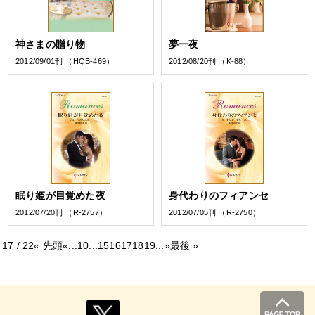
神さまの贈り物
夢一夜
2012/09/01刊 （HQB-469）
2012/08/20刊 （K-88）
眠り姫が目覚めた夜
身代わりのフィアンセ
2012/07/20刊 （R-2757）
2012/07/05刊 （R-2750）
17 / 22
« 先頭
«
...
10
...
15
16
17
18
19
...
»
最後 »