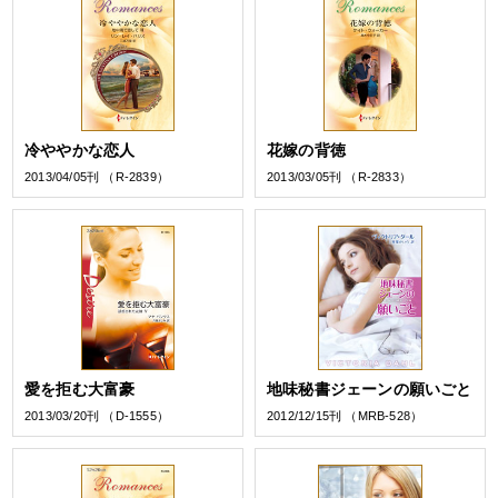
冷ややかな恋人
花嫁の背徳
2013/04/05刊 （R-2839）
2013/03/05刊 （R-2833）
愛を拒む大富豪
地味秘書ジェーンの願いごと
2013/03/20刊 （D-1555）
2012/12/15刊 （MRB-528）