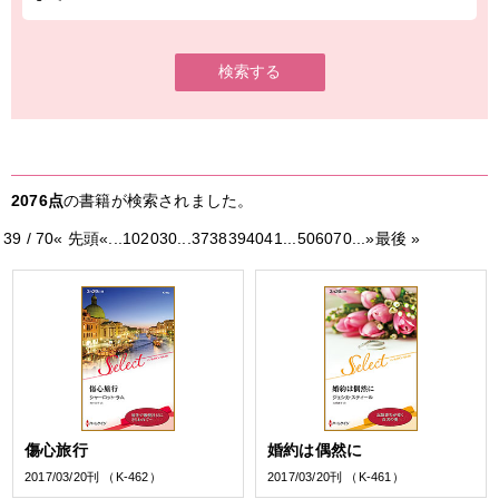
検索する
2076点
の書籍が検索されました。
39 / 70
« 先頭
«
...
10
20
30
...
37
38
39
40
41
...
50
60
70
...
»
最後 »
傷心旅行
婚約は偶然に
2017/03/20刊 （K-462）
2017/03/20刊 （K-461）