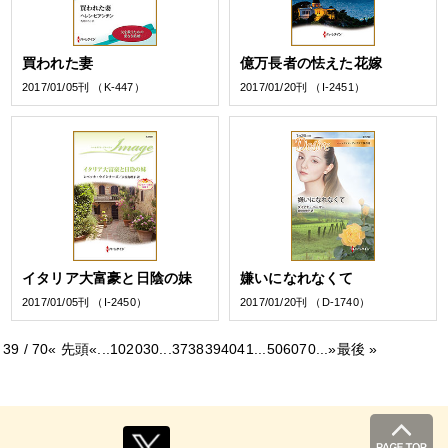
買われた妻
億万長者の怯えた花嫁
2017/01/05刊 （K-447）
2017/01/20刊 （I-2451）
イタリア大富豪と日陰の妹
嫌いになれなくて
2017/01/05刊 （I-2450）
2017/01/20刊 （D-1740）
39 / 70
« 先頭
«
...
10
20
30
...
37
38
39
40
41
...
50
60
70
...
»
最後 »