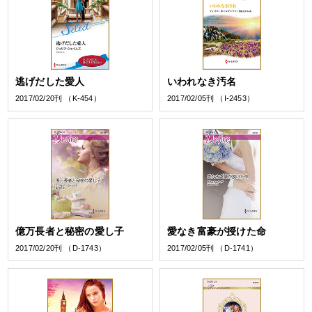
逃げだした愛人
いわれなき汚名
2017/02/20刊 （K-454）
2017/02/05刊 （I-2453）
億万長者と秘密の愛し子
愛なき富豪が授けた命
2017/02/20刊 （D-1743）
2017/02/05刊 （D-1741）