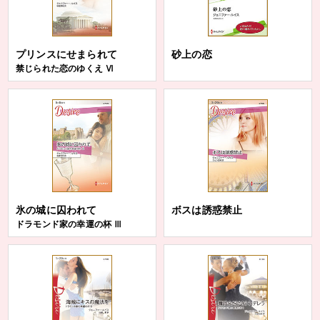
プリンスにせまられて
砂上の恋
禁じられた恋のゆくえ Ⅵ
氷の城に囚われて
ボスは誘惑禁止
ドラモンド家の幸運の杯 Ⅲ