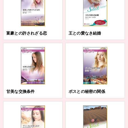
富豪との許されざる恋
王との愛なき結婚
甘美な交換条件
ボスとの秘密の関係