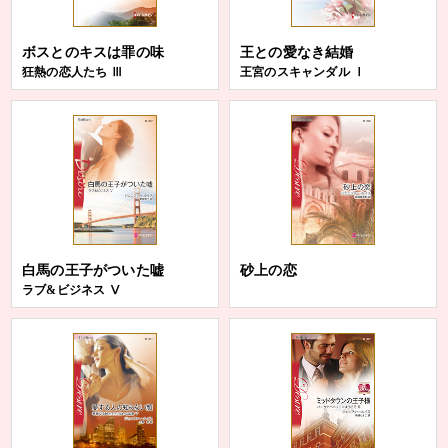
ボスとのキスは罪の味
王との愛なき結婚
狂熱の恋人たち Ⅲ
王宮のスキャンダル Ⅰ
白馬の王子がついた嘘
砂上の恋
ラブ&ビジネス Ⅴ