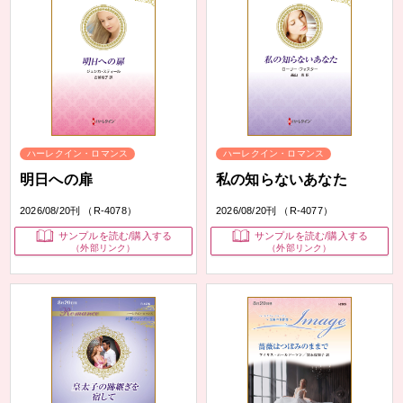
ハーレクイン・ロマンス
ハーレクイン・ロマンス
明日への扉
私の知らないあなた
2026/08/20刊 （R-4078）
2026/08/20刊 （R-4077）
サンプルを読む/購入する
サンプルを読む/購入する
（外部リンク）
（外部リンク）