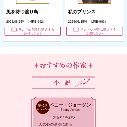
風を待つ渡り鳥
私のプリンス
2026/08/15刊 （MRB-992）
2026/08/15刊 （MRB-993）
サンプルを読む/購入する
サンプルを読む/購入する
（外部リンク）
（外部リンク）
ペニー・ジョーダン
現代的
ロマンス
Penny Jordan
人の心の深淵に迫る