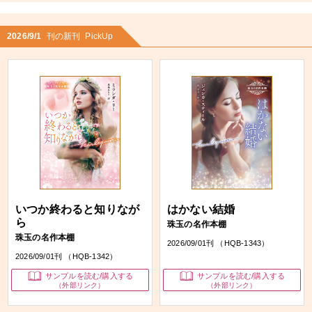
2026/9/1
刊の新刊
PickUp
いつか終わると知りなが
はかない結婚
ら
珠玉の名作本棚
珠玉の名作本棚
2026/09/01刊 （HQB-1343）
2026/09/01刊 （HQB-1342）
サンプルを読む/購入する
サンプルを読む/購入する
（外部リンク）
（外部リンク）