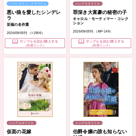
ハーレクイン・イマージュ
シングルタイトル
悪い狼を愛したシンデレ
罪深き大富豪の秘密の子
ラ
キャロル・モーティマー・コレク
ション
至福の名作選
2026/09/05刊 （MP-149）
2026/09/05刊 （I-2906）
サンプルを読む/購入する
サンプルを読む/購入する
（外部リンク）
（外部リンク）
シングルタイトル
シングルタイトル
仮面の花嫁
伯爵令嬢の誰も知らない