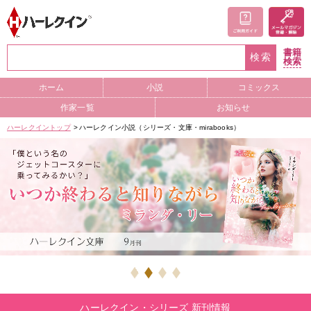
書籍
検索
検索
ホーム
小説
コミックス
作家一覧
お知らせ
ハーレクイントップ
ハーレクイン小説（シリーズ・文庫・mirabooks）
ハーレクイン・シリーズ 新刊情報