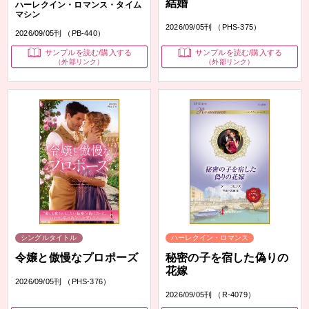
結婚
ハーレクイン・ロマンス・タイム
マシン
2026/09/05刊 （PHS-375）
2026/09/05刊 （PB-440）
サンプルを読む/購入する
サンプルを読む/購入する
（外部リンク）
（外部リンク）
シングルタイトル
ハーレクイン・ロマンス
令嬢と傲慢なプロポーズ
秘密の子を宿した偽りの
花嫁
2026/09/05刊 （PHS-376）
2026/09/05刊 （R-4079）