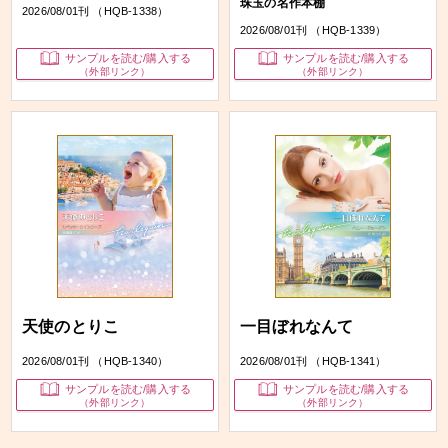
珠玉の名作本棚
2026/08/01刊 （HQB-1338）
2026/08/01刊 （HQB-1339）
サンプルを読む/購入する
サンプルを読む/購入する
（外部リンク）
（外部リンク）
天使のとりこ
一目ぼれなんて
2026/08/01刊 （HQB-1340）
2026/08/01刊 （HQB-1341）
サンプルを読む/購入する
サンプルを読む/購入する
（外部リンク）
（外部リンク）