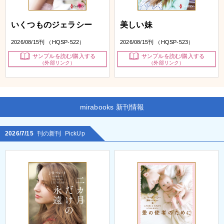
いくつものジェラシー
美しい妹
2026/08/15刊 （HQSP-522）
2026/08/15刊 （HQSP-523）
サンプルを読む/購入する
サンプルを読む/購入する
（外部リンク）
（外部リンク）
mirabooks 新刊情報
2026/7/15
刊の新刊
PickUp