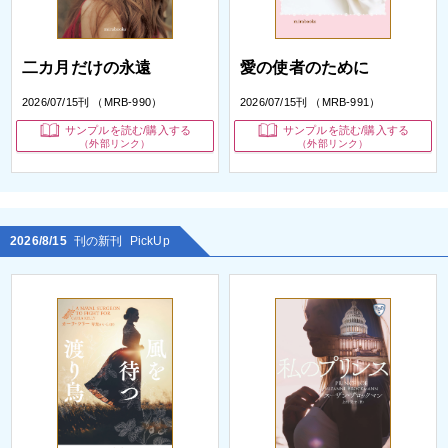
二カ月だけの永遠
愛の使者のために
2026/07/15刊 （MRB-990）
2026/07/15刊 （MRB-991）
サンプルを読む/購入する
サンプルを読む/購入する
（外部リンク）
（外部リンク）
2026/8/15
刊の新刊
PickUp