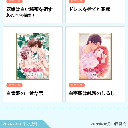
ロマンス
ロマンス
花嫁は白い秘密を宿す
ドレスを捨てた花嫁
灰かぶりの結婚 Ⅰ
ロマンス
ロマンス
白雪姫の一途な恋
白薔薇は純潔のしるし
2026/8/11
刊の新刊
2026年08月10日発売