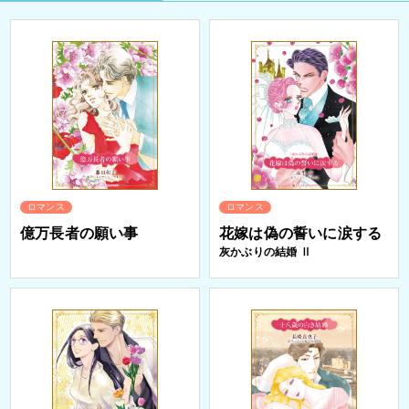
ロマンス
ロマンス
億万長者の願い事
花嫁は偽の誓いに涙する
灰かぶりの結婚 Ⅱ