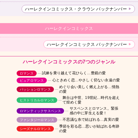
ハーレクインコミックス・クラウン バックナンバー
ハーレクインコミックス
ハーレクインコミックス バックナンバー
ハーレクインコミックスの7つのジャンル
試練を乗り越えて花ひらく…豊鏡の愛
ロマンス
心ときめく恋…やさしく切ない永遠の愛
ピュアロマンス
めぐり会い美しく燃え上がる…情熱
パッションロマンス
の愛
舞台は中世、19世紀…時代を超え
ヒストリカルロマンス
て煌めく愛
サスペンスとロマンス。緊張
ロマンティックサスペンス
感の中に芽生える愛！
不思議な糸で結ばれる…真実の愛
ファンタジーロマンス
季節を彩る恋…思いが結ばれる奇跡
シーズナルロマンス
の愛