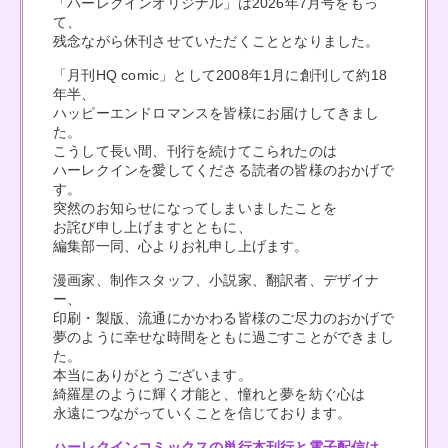
「ハーレクインオリジナル」は2026年7月号をもっ
て、
残念ながら休刊させていただくこととなりました。
「月刊HQ comic」として2008年1月に創刊して約18
年半、
ハッピーエンドロマンスを皆様にお届けしてきまし
た。
こうして長い間、刊行を続けてこられたのは
ハーレクインを愛してくださる読者の皆様のおかげで
す。
突然のお知らせになってしまいましたことを
お詫び申し上げますとともに、
編集部一同、心よりお礼申し上げます。
漫画家、制作スタッフ、小説家、翻訳者、デザイナ
ー、
印刷・製版、流通にかかわる皆様のご尽力のおかげで
夢のように幸せな時間をともに過ごすことができまし
た。
本当にありがとうございます。
綺羅星のように輝く才能と、憧れと夢を紡ぐ心は
永遠につながっていくことを信じております。
ハーレクインコミックスの単行本刊行と電子配信は