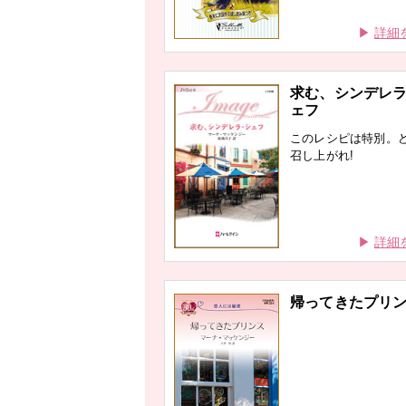
詳細
求む、シンデレ
ェフ
このレシピは特別。
召し上がれ!
詳細
帰ってきたプリ