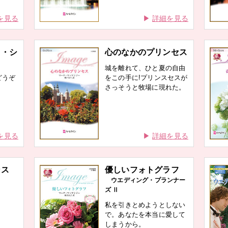
を見る
詳細を見る
ラ・シ
心のなかのプリンセス
城を離れて、ひと夏の自由
どうぞ
をこの手に!プリンスセスが
さっそうと牧場に現れた。
を見る
詳細を見る
ンス
優しいフォトグラフ
ウエディング・プランナー
ズ Ⅱ
私を引きとめようとしない
で。あなたを本当に愛して
しまうから。