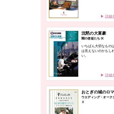
詳細
沈黙の大富豪
闇の使徒たち Ⅸ
いちばん大切なもの
は見えないのかもし
い。
詳細
おとぎの城のロ
ウエディング・オーク
Ⅱ