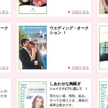
を見る
詳細を見る
オーク
ウエディング・オーク
ション Ⅰ
を見る
詳細を見る
しあわせな胸騒ぎ
シェイクスピアに恋して Ⅰ
しいの
なたを
罪のない嘘、情熱、妬み。
すべてが揃うとき、運命の
歯車は動きだす。