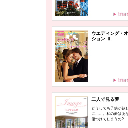
詳細
ウエディング・
ション Ⅱ
詳細
二人で見る夢
どうしても子供が欲
に……。私の夢はあ
傷つけてしまうの?