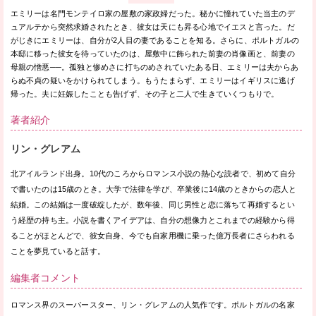
エミリーは名門モンテイロ家の屋敷の家政婦だった。秘かに憧れていた当主のデ
ュアルテから突然求婚されたとき、彼女は天にも昇る心地でイエスと言った。だ
がじきにエミリーは、自分が2人目の妻であることを知る。さらに、ポルトガルの
本邸に移った彼女を待っていたのは、屋敷中に飾られた前妻の肖像画と、前妻の
母親の憎悪──。孤独と惨めさに打ちのめされていたある日、エミリーは夫からあ
らぬ不貞の疑いをかけられてしまう。もうたまらず、エミリーはイギリスに逃げ
帰った。夫に妊娠したことも告げず、その子と二人で生きていくつもりで。
著者紹介
リン・グレアム
北アイルランド出身。10代のころからロマンス小説の熱心な読者で、初めて自分
で書いたのは15歳のとき。大学で法律を学び、卒業後に14歳のときからの恋人と
結婚。この結婚は一度破綻したが、数年後、同じ男性と恋に落ちて再婚するとい
う経歴の持ち主。小説を書くアイデアは、自分の想像力とこれまでの経験から得
ることがほとんどで、彼女自身、今でも自家用機に乗った億万長者にさらわれる
ことを夢見ていると話す。
編集者コメント
ロマンス界のスーパースター、リン・グレアムの人気作です。ポルトガルの名家