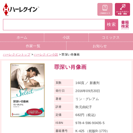
書籍
検索
検索
ホーム
小説
コミックス
作家一覧
お知らせ
ハーレクイントップ
ハーレクイン小説
罪深い肖像画
罪深い肖像画
160頁 ／ 新書判
頁数
2016年09月20日
発行日
リン・グレアム
著者
秋元由紀子
訳者
682円（税込)
定価
978-4-596-90435-5
ISBN
K-425 （初版R-1770）
書籍番号