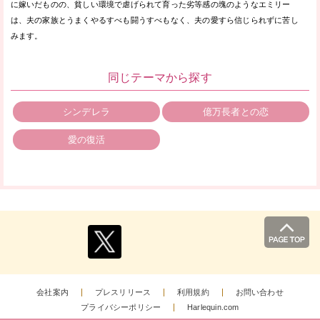
に嫁いだものの、貧しい環境で虐げられて育った劣等感の塊のようなエミリー
は、夫の家族とうまくやるすべも闘うすべもなく、夫の愛すら信じられずに苦し
みます。
同じテーマから探す
シンデレラ
億万長者との恋
愛の復活
会社案内
プレスリリース
利用規約
お問い合わせ
プライバシーポリシー
Harlequin.com