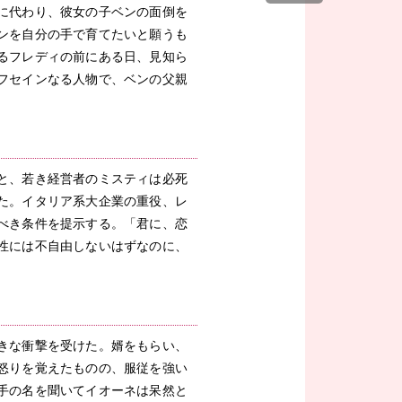
に代わり、彼女の子ベンの面倒を
ンを自分の手で育てたいと願うも
るフレディの前にある日、見知ら
フセインなる人物で、ベンの父親
と、若き経営者のミスティは必死
た。イタリア系大企業の重役、レ
べき条件を提示する。「君に、恋
性には不自由しないはずなのに、
きな衝撃を受けた。婿をもらい、
怒りを覚えたものの、服従を強い
手の名を聞いてイオーネは呆然と