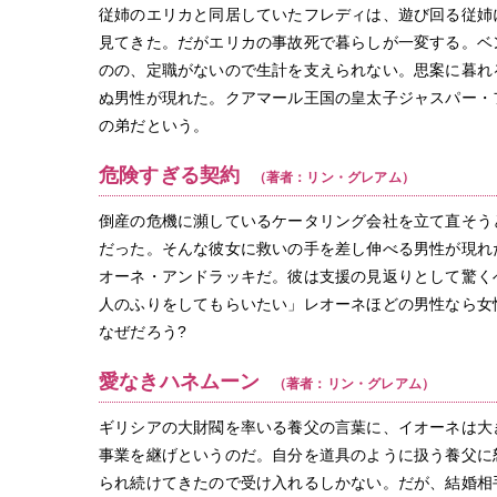
従姉のエリカと同居していたフレディは、遊び回る従姉
見てきた。だがエリカの事故死で暮らしが一変する。ベ
のの、定職がないので生計を支えられない。思案に暮れ
ぬ男性が現れた。クアマール王国の皇太子ジャスパー・
の弟だという。
危険すぎる契約
（著者：リン・グレアム）
倒産の危機に瀕しているケータリング会社を立て直そう
だった。そんな彼女に救いの手を差し伸べる男性が現れ
オーネ・アンドラッキだ。彼は支援の見返りとして驚く
人のふりをしてもらいたい」レオーネほどの男性なら女
なぜだろう?
愛なきハネムーン
（著者：リン・グレアム）
ギリシアの大財閥を率いる養父の言葉に、イオーネは大
事業を継げというのだ。自分を道具のように扱う養父に
られ続けてきたので受け入れるしかない。だが、結婚相