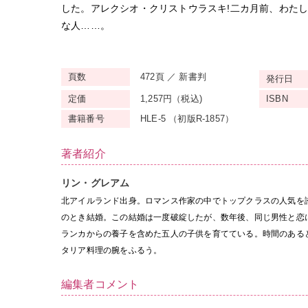
した。アレクシオ・クリストウラスキ!二カ月前、わた
な人……。
頁数
472頁 ／ 新書判
発行日
定価
1,257円（税込)
ISBN
書籍番号
HLE-5 （初版R-1857）
著者紹介
リン・グレアム
北アイルランド出身。ロマンス作家の中でトップクラスの人気を
のとき結婚。この結婚は一度破綻したが、数年後、同じ男性と恋
ランカからの養子を含めた五人の子供を育てている。時間のある
タリア料理の腕をふるう。
編集者コメント