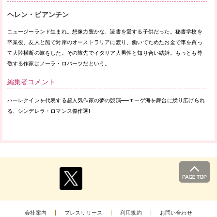
ヘレン・ビアンチン
ニュージーランド生まれ。想像力豊かな、読書を愛する子供だった。秘書学校を
卒業後、友人と船で対岸のオーストラリアに渡り、働いてためたお金で車を買っ
て大陸横断の旅をした。その旅先でイタリア人男性と知り合い結婚。もっとも尊
敬する作家はノーラ・ロバーツだという。
編集者コメント
ハーレクインを代表する超人気作家の夢の競演──エーゲ海を舞台に繰り広げられ
る、シンデレラ・ロマンス傑作選!
会社案内
プレスリリース
利用規約
お問い合わせ