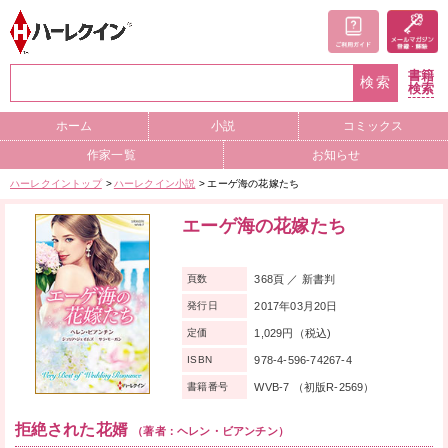
書籍
検索
検索
ホーム
小説
コミックス
作家一覧
お知らせ
ハーレクイントップ
ハーレクイン小説
エーゲ海の花嫁たち
エーゲ海の花嫁たち
368頁 ／ 新書判
頁数
2017年03月20日
発行日
1,029円（税込)
定価
978-4-596-74267-4
ISBN
WVB-7 （初版R-2569）
書籍番号
拒絶された花婿
（著者：ヘレン・ビアンチン）