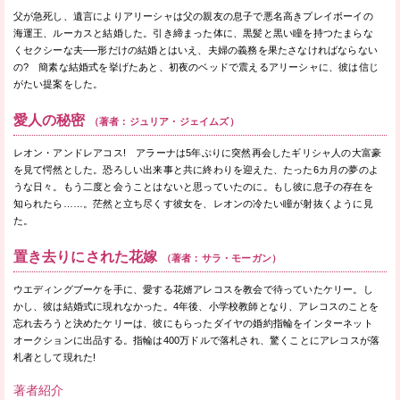
父が急死し、遺言によりアリーシャは父の親友の息子で悪名高きプレイボーイの
海運王、ルーカスと結婚した。引き締まった体に、黒髪と黒い瞳を持つたまらな
くセクシーな夫──形だけの結婚とはいえ、夫婦の義務を果たさなければならない
の? 簡素な結婚式を挙げたあと、初夜のベッドで震えるアリーシャに、彼は信じ
がたい提案をした。
愛人の秘密
（著者：ジュリア・ジェイムズ）
レオン・アンドレアコス! アラーナは5年ぶりに突然再会したギリシャ人の大富豪
を見て愕然とした。恐ろしい出来事と共に終わりを迎えた、たった6カ月の夢のよ
うな日々。もう二度と会うことはないと思っていたのに。もし彼に息子の存在を
知られたら……。茫然と立ち尽くす彼女を、レオンの冷たい瞳が射抜くように見
た。
置き去りにされた花嫁
（著者：サラ・モーガン）
ウエディングブーケを手に、愛する花婿アレコスを教会で待っていたケリー。し
かし、彼は結婚式に現れなかった。4年後、小学校教師となり、アレコスのことを
忘れ去ろうと決めたケリーは、彼にもらったダイヤの婚約指輪をインターネット
オークションに出品する。指輪は400万ドルで落札され、驚くことにアレコスが落
札者として現れた!
著者紹介