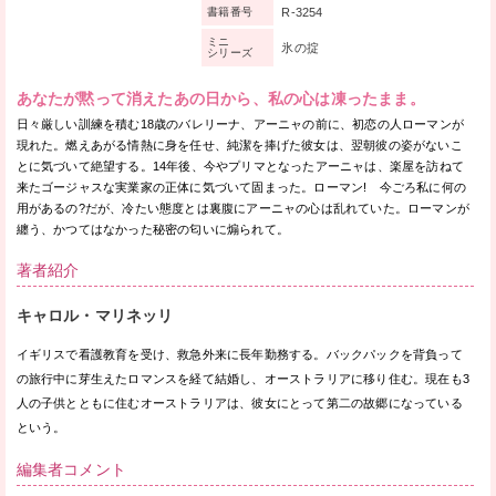
R-3254
書籍番号
ミニ
氷の掟
シリーズ
あなたが黙って消えたあの日から、私の心は凍ったまま。
日々厳しい訓練を積む18歳のバレリーナ、アーニャの前に、初恋の人ローマンが
現れた。燃えあがる情熱に身を任せ、純潔を捧げた彼女は、翌朝彼の姿がないこ
とに気づいて絶望する。14年後、今やプリマとなったアーニャは、楽屋を訪ねて
来たゴージャスな実業家の正体に気づいて固まった。ローマン! 今ごろ私に何の
用があるの?だが、冷たい態度とは裏腹にアーニャの心は乱れていた。ローマンが
纏う、かつてはなかった秘密の匂いに煽られて。
著者紹介
キャロル・マリネッリ
イギリスで看護教育を受け、救急外来に長年勤務する。バックパックを背負って
の旅行中に芽生えたロマンスを経て結婚し、オーストラリアに移り住む。現在も3
人の子供とともに住むオーストラリアは、彼女にとって第二の故郷になっている
という。
編集者コメント