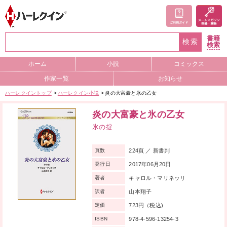
書籍
検索
検索
ホーム
小説
コミックス
作家一覧
お知らせ
ハーレクイントップ
ハーレクイン小説
炎の大富豪と氷の乙女
炎の大富豪と氷の乙女
氷の掟
224頁 ／ 新書判
頁数
2017年06月20日
発行日
キャロル・マリネッリ
著者
山本翔子
訳者
723円（税込)
定価
978-4-596-13254-3
ISBN