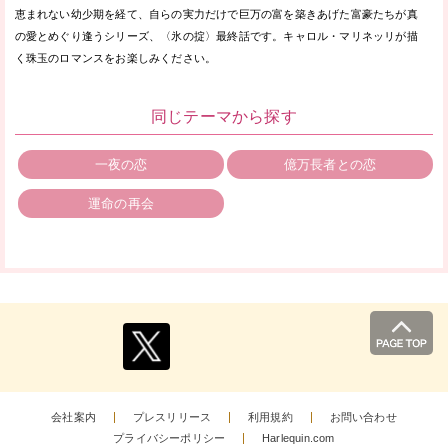
恵まれない幼少期を経て、自らの実力だけで巨万の富を築きあげた富豪たちが真
の愛とめぐり逢うシリーズ、〈氷の掟〉最終話です。キャロル・マリネッリが描
く珠玉のロマンスをお楽しみください。
同じテーマから探す
一夜の恋
億万長者との恋
運命の再会
会社案内
プレスリリース
利用規約
お問い合わせ
プライバシーポリシー
Harlequin.com