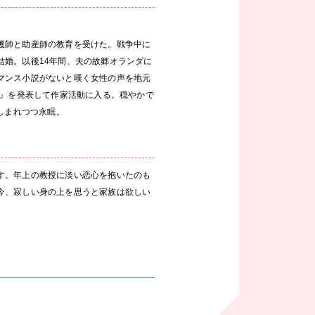
護師と助産師の教育を受けた。戦争中に
結婚。以後14年間、夫の故郷オランダに
マンス小説がないと嘆く女性の声を地元
ド』を発表して作家活動に入る。穏やかで
しまれつつ永眠。
す。年上の教授に淡い恋心を抱いたのも
今、寂しい身の上を思うと家族は欲しい