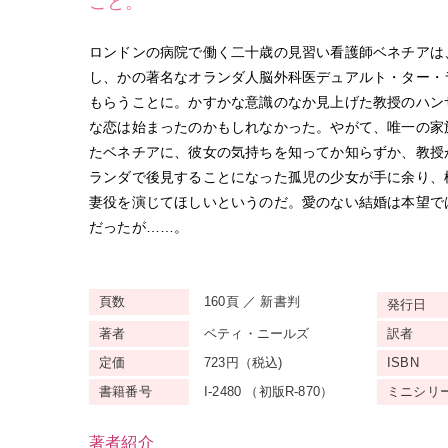
こと。
ロンドンの病院で働く二十歳の見習い看護師ベネチアは
し、かの著名なオランダ人脳外科医デュアルト・ター・
もらうことに。かすかな意識のなか見上げた教授のハン
な恋は始まったのかもしれなかった。やがて、唯一の家
たベネチアに、彼女の気持ちを知ってか知らずか、教授
ランダで後見することになった孤児の少女が手に余り、
妻役を演じてほしいというのだ。愛のない結婚は本望で
だったが……。
頁数
160頁 ／ 新書判
発行日
著者
ベティ・ニールズ
訳者
定価
723円（税込)
ISBN
書籍番号
I-2480 （初版R-870）
ミニ
シリ
著者紹介