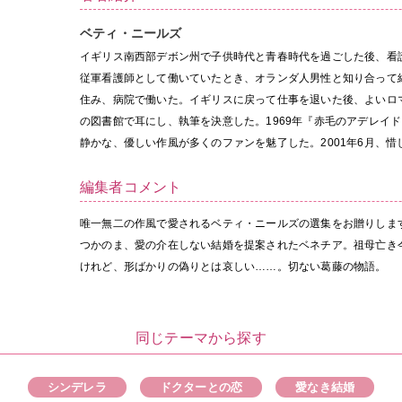
ベティ・ニールズ
イギリス南西部デボン州で子供時代と青春時代を過ごした後、看
従軍看護師として働いていたとき、オランダ人男性と知り合って
住み、病院で働いた。イギリスに戻って仕事を退いた後、よいロ
の図書館で耳にし、執筆を決意した。1969年『赤毛のアデレイ
静かな、優しい作風が多くのファンを魅了した。2001年6月、惜
編集者コメント
唯一無二の作風で愛されるベティ・ニールズの選集をお贈りしま
つかのま、愛の介在しない結婚を提案されたベネチア。祖母亡き
けれど、形ばかりの偽りとは哀しい……。切ない葛藤の物語。
同じテーマから探す
シンデレラ
ドクターとの恋
愛なき結婚