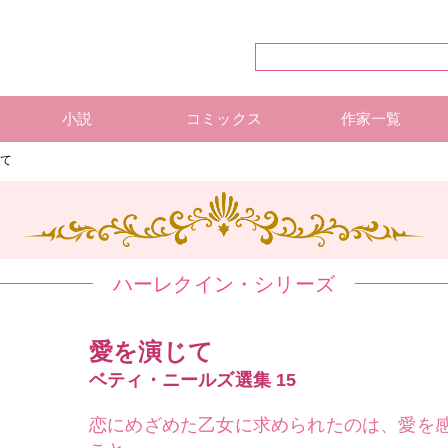
小説
コミックス
作家一覧
ハーレクイン・シリーズ
ハーレクイン文庫
ハーレクインSP文庫
mirabooks
ハーレクインコミックス 単行本
ハーレクインコミックス 雑誌
ハーレクイン・シリーズ 作
ハーレクインコミックス 著
mirabooks 作家一覧
じて
ハーレクイン・シリーズ
愛を演じて
ベティ・ニールズ選集 15
恋にめざめた乙女に求められたのは、愛を