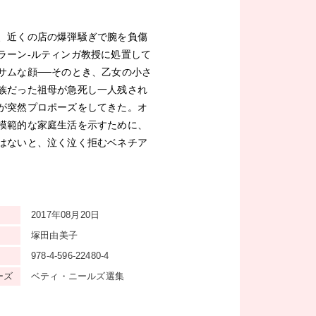
、近くの店の爆弾騒ぎで腕を負傷
ラーン‐ルティンガ教授に処置して
サムな顔──そのとき、乙女の小さ
族だった祖母が急死し一人残され
が突然プロポーズをしてきた。オ
模範的な家庭生活を示すために、
はないと、泣く泣く拒むベネチア
2017年08月20日
塚田由美子
978-4-596-22480-4
ーズ
ベティ・ニールズ選集