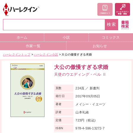
書籍
検索
検索
ホーム
小説
コミックス
作家一覧
お知らせ
ハーレクイントップ
ハーレクイン小説
大公の傲慢すぎる求婚
大公の傲慢すぎる求婚
天使のウエディング・ベル Ⅱ
224頁 ／ 新書判
頁数
2017年09月05日
発行日
メイシー・イエーツ
著者
山本礼緒
訳者
723円（税込)
定価
978-4-596-13272-7
ISBN