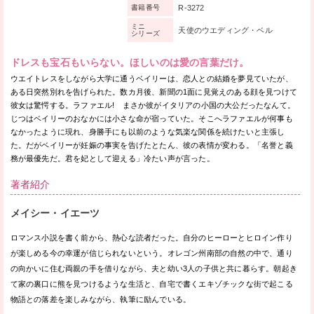
R-3272
書籍番号
ミニ
天使のウエディング・ベル
シリーズ
ドレスも宝石もいらない。ほしいのは愛の言葉だけ。
ウエイトレスをしながら大学に通うベイリーは、恋人との結婚を夢見ていたが、
ある日突然別れを告げられた。数カ月後、新聞の1面に見覚えのある顔を見つけて
彼女は驚愕する。ラファエル! まさか彼がイタリアの小国の大公だったなんて。
じつはベイリーのおなかには小さな命が宿っていた。そこへラファエルが何事も
なかったように現れ、身勝手にも以前のような気楽な関係を続けたいと主張し
た。だがベイリーが妊娠の事実を告げたとたん、彼の表情が変わる。「名誉と義
務が最優先だ。君を妃として迎える」冷たい声が言った。
著者紹介
メイシー・イエーツ
ロマンス小説を書く前から、熱心な読者だった。自分のヒーローとヒロイン作り
が楽しめる今の幸運が信じられないという。オレゴン州南部の自然の中で、通り
の向かいに住む両親の手を借りながら、夫と幼い3人の子供と共に暮らす。朝起き
て家の裏口に熊を見つけるような生活と、自宅で書くエキゾチックな街で起こる
物語との落差を楽しみながら、執筆に励んでいる。