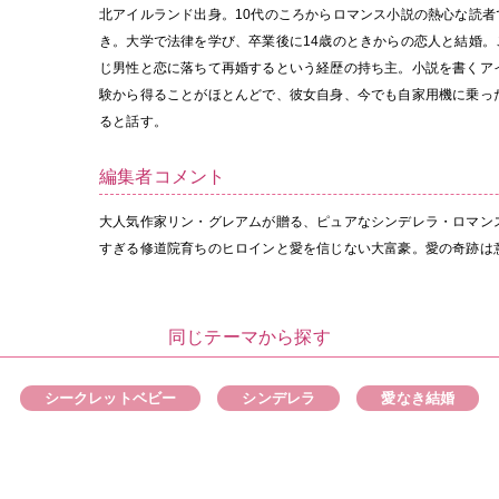
北アイルランド出身。10代のころからロマンス小説の熱心な読者
き。大学で法律を学び、卒業後に14歳のときからの恋人と結婚
じ男性と恋に落ちて再婚するという経歴の持ち主。小説を書くア
験から得ることがほとんどで、彼女自身、今でも自家用機に乗っ
ると話す。
編集者コメント
大人気作家リン・グレアムが贈る、ピュアなシンデレラ・ロマン
すぎる修道院育ちのヒロインと愛を信じない大富豪。愛の奇跡は
同じテーマから探す
シークレットベビー
シンデレラ
愛なき結婚