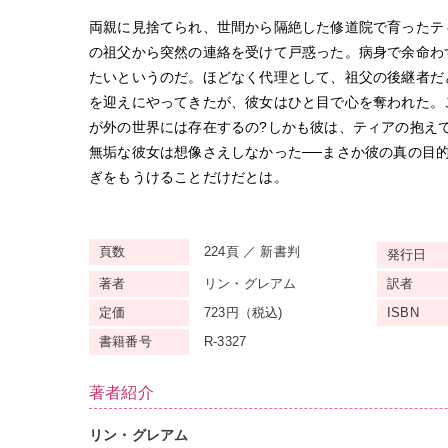
両親に見捨てられ、世間から隔絶した修道院で育ったテ
の祖父から突然の連絡を受けて戸惑った。病身で余命わ
たいというのだ。ほどなく代理として、祖父の後継者だ
を迎えにやってきたが、彼女はひと目で心を奪われた。
が外の世界には存在するの?しかも彼は、ティアの抱え
無垢な彼女は想像さえしなかった──まさか彼の真の目
ぎをもうけることだけだとは。
頁数
224頁 ／ 新書判
発行日
著者
リン・グレアム
訳者
定価
723円（税込)
ISBN
書籍番号
R-3327
著者紹介
リン・グレアム