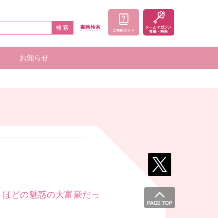
検索
書籍
検索
お知らせ
家一覧
者一覧
うほどの魅惑の大富豪だっ