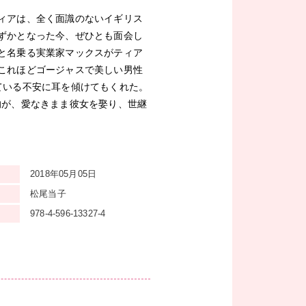
ィアは、全く面識のないイギリス
ずかとなった今、ぜひとも面会し
と名乗る実業家マックスがティア
これほどゴージャスで美しい男性
ている不安に耳を傾けてもくれた。
的が、愛なきまま彼女を娶り、世継
2018年05月05日
松尾当子
978-4-596-13327-4