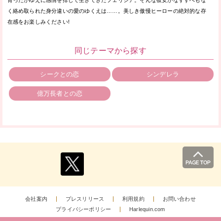
育ったがゆえに感情を排して生きてきたフェリシア。そんな彼女がなすすべもな
く絡め取られた身分違いの愛のゆくえは……。美しき傲慢ヒーローの絶対的な存
在感をお楽しみください!
同じテーマから探す
シークとの恋
シンデレラ
億万長者との恋
会社案内
プレスリリース
利用規約
お問い合わせ
プライバシーポリシー
Harlequin.com