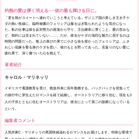
灼熱の愛は儚く消える──彼の最も輝ける日に。
「君を我がスイートへ連れていこうと考えている」ザジニア国の美しき王太子ケ
ダの熱い視線に、臨時秘書のフェリシアは服をはぎ取られたような気分になっ
た。私の仕事は彼を反対勢力の画策から守り、王位継承に導くこと。愛の営みな
ど、契約には含まれていない……。だが、彼女がケダの強烈な魅力に屈するのは
時間の問題だった。無上の喜びの果てに小さな命を授かったフェリシアは、ふさ
わしい花嫁を娶る身のケダを思い、彼のもとを黙って去った。見返りのない愛に
疲れ果て、深く傷ついた心を抱えて。
著者紹介
キャロル・マリネッリ
イギリスで看護教育を受け、救急外来に長年勤務する。バックパックを背負って
の旅行中に芽生えたロマンスを経て結婚し、オーストラリアに移り住む。現在も3
人の子供とともに住むオーストラリアは、彼女にとって第二の故郷になっている
という。
編集者コメント
人気作家C・マリネッリの異国情緒溢れるロマンスをお届けします。特殊な環境で