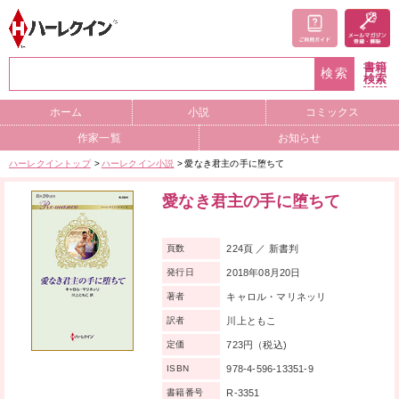
書籍
検索
検索
ホーム
小説
コミックス
作家一覧
お知らせ
ハーレクイントップ
ハーレクイン小説
愛なき君主の手に堕ちて
愛なき君主の手に堕ちて
224頁 ／ 新書判
頁数
2018年08月20日
発行日
キャロル・マリネッリ
著者
川上ともこ
訳者
723円（税込)
定価
978-4-596-13351-9
ISBN
R-3351
書籍番号