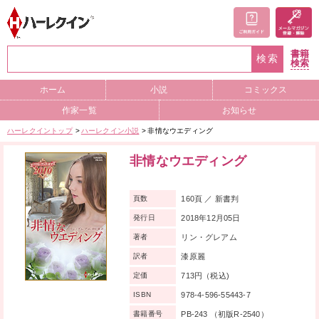
書籍
検索
検索
ホーム
小説
コミックス
作家一覧
お知らせ
ハーレクイントップ
ハーレクイン小説
非情なウエディング
非情なウエディング
160頁 ／ 新書判
頁数
2018年12月05日
発行日
リン・グレアム
著者
漆原麗
訳者
713円（税込)
定価
978-4-596-55443-7
ISBN
PB-243 （初版R-2540）
書籍番号