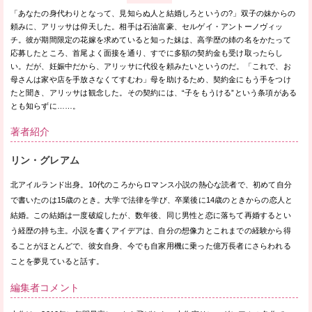
「あなたの身代わりとなって、見知らぬ人と結婚しろというの?」双子の妹からの
頼みに、アリッサは仰天した。相手は石油富豪、セルゲイ・アントーノヴィッ
チ。彼が期間限定の花嫁を求めていると知った妹は、高学歴の姉の名をかたって
応募したところ、首尾よく面接を通り、すでに多額の契約金も受け取ったらし
い。だが、妊娠中だから、アリッサに代役を頼みたいというのだ。「これで、お
母さんは家や店を手放さなくてすむわ」母を助けるため、契約金にもう手をつけ
たと聞き、アリッサは観念した。その契約には、“子をもうける”という条項がある
とも知らずに……。
著者紹介
リン・グレアム
北アイルランド出身。10代のころからロマンス小説の熱心な読者で、初めて自分
で書いたのは15歳のとき。大学で法律を学び、卒業後に14歳のときからの恋人と
結婚。この結婚は一度破綻したが、数年後、同じ男性と恋に落ちて再婚するとい
う経歴の持ち主。小説を書くアイデアは、自分の想像力とこれまでの経験から得
ることがほとんどで、彼女自身、今でも自家用機に乗った億万長者にさらわれる
ことを夢見ていると話す。
編集者コメント