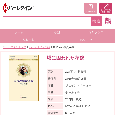
書籍
検索
検索
ホーム
小説
コミックス
作家一覧
お知らせ
ハーレクイントップ
ハーレクイン小説
塔に囚われた花嫁
塔に囚われた花嫁
224頁 ／ 新書判
頁数
2019年08月05日
発行日
ジェイン・ポーター
著者
小林ルミ子
訳者
723円（税込)
定価
978-4-596-13432-5
ISBN
R-3432
書籍番号