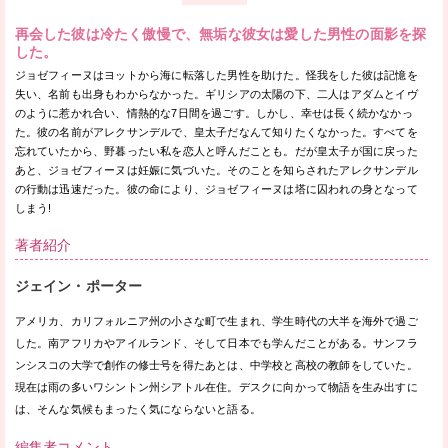
再会した彼は冷たく傲慢で、無垢な彼女は愛した男性の面影を探
した。
ジョゼフィーヌはヨットから海に転落した男性を助けた。怪我をした彼は記憶を
失い、名前も出身もわからなかった。ギリシアの太陽の下、二人はアダムとイヴ
のように惹かれ合い、情熱的な7日間を過ごす。しかし、幸せは長く続かなかっ
た。彼の名前がアレクサンデルで、皇太子だなんて知りたくなかった。すべてを
忘れていたから、野暮ったい私を恋人と呼んだことも。だが皇太子が国に戻った
あと、ジョゼフィーヌは妊娠に気づいた。そのことを知らされたアレクサンデル
の行動は迅速だった。彼の命により、ジョゼフィーヌは塔に囚われの身となって
しまう!
著者紹介
ジェイン・ポーター
アメリカ、カリフォルニア州の小さな町で生まれ、学生時代の大半を海外で過ご
した。南アフリカやアイルランド、そして日本でも学んだことがある。サンフラ
ンシスコの大学で創作の修士号を得たあとは、中学校と高校の教師をしていた。
現在は雨の多いワシントン州シアトル在住。デスクに向かって物語を生み出すに
は、そんな気候もまったく気にならないと語る。
編集者コメント