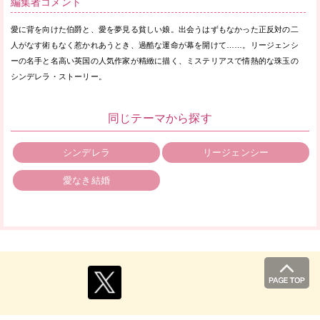
編集者コメント
愛に背を向けた伯爵と、愛を夢見る貧しい娘。出会うはずもなかった正反対の二
人がなす術もなく惹かれあうとき、過酷な運命が幕を開けて……。リージェンシ
ーの名手と名高い英国の人気作家が精緻に描く、ミステリアスで情熱的な珠玉の
シンデレラ・ストーリー。
同じテーマから探す
シンデレラ
リージェンシー
愛なき結婚