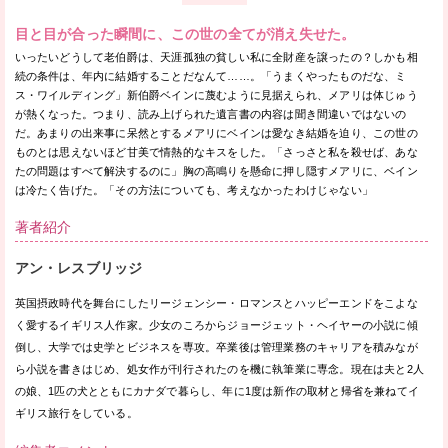
目と目が合った瞬間に、この世の全てが消え失せた。
いったいどうして老伯爵は、天涯孤独の貧しい私に全財産を譲ったの？しかも相
続の条件は、年内に結婚することだなんて……。「うまくやったものだな、ミ
ス・ワイルディング」新伯爵ベインに蔑むように見据えられ、メアリは体じゅう
が熱くなった。つまり、読み上げられた遺言書の内容は聞き間違いではないの
だ。あまりの出来事に呆然とするメアリにベインは愛なき結婚を迫り、この世の
ものとは思えないほど甘美で情熱的なキスをした。「さっさと私を殺せば、あな
たの問題はすべて解決するのに」胸の高鳴りを懸命に押し隠すメアリに、ベイン
は冷たく告げた。「その方法についても、考えなかったわけじゃない」
著者紹介
アン・レスブリッジ
英国摂政時代を舞台にしたリージェンシー・ロマンスとハッピーエンドをこよな
く愛するイギリス人作家。少女のころからジョージェット・ヘイヤーの小説に傾
倒し、大学では史学とビジネスを専攻。卒業後は管理業務のキャリアを積みなが
ら小説を書きはじめ、処女作が刊行されたのを機に執筆業に専念。現在は夫と2人
の娘、1匹の犬とともにカナダで暮らし、年に1度は新作の取材と帰省を兼ねてイ
ギリス旅行をしている。