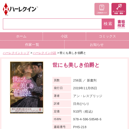
書籍
検索
検索
ホーム
小説
コミックス
作家一覧
お知らせ
ハーレクイントップ
ハーレクイン小説
世にも美しき伯爵と
世にも美しき伯爵と
256頁 ／ 新書判
頁数
2019年11月05日
発行日
アン・レスブリッジ
著者
日向ひらり
訳者
910円（税込)
定価
978-4-596-58548-6
ISBN
PHS-218
書籍番号