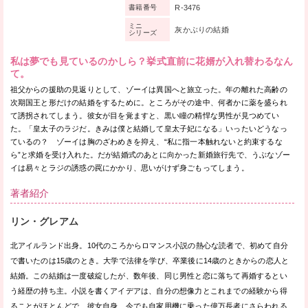
R-3476
書籍番号
ミニ
灰かぶりの結婚
シリーズ
私は夢でも見ているのかしら？挙式直前に花婿が入れ替わるなん
て。
祖父からの援助の見返りとして、ゾーイは異国へと旅立った。年の離れた高齢の
次期国王と形だけの結婚をするために。ところがその途中、何者かに薬を盛られ
て誘拐されてしまう。彼女が目を覚ますと、黒い瞳の精悍な男性が見つめてい
た。「皇太子のラジだ。きみは僕と結婚して皇太子妃になる」いったいどうなっ
ているの？ ゾーイは胸のざわめきを抑え、“私に指一本触れないと約束するな
ら”と求婚を受け入れた。だが結婚式のあとに向かった新婚旅行先で、うぶなゾー
イは易々とラジの誘惑の罠にかかり、思いがけず身ごもってしまう。
著者紹介
リン・グレアム
北アイルランド出身。10代のころからロマンス小説の熱心な読者で、初めて自分
で書いたのは15歳のとき。大学で法律を学び、卒業後に14歳のときからの恋人と
結婚。この結婚は一度破綻したが、数年後、同じ男性と恋に落ちて再婚するとい
う経歴の持ち主。小説を書くアイデアは、自分の想像力とこれまでの経験から得
ることがほとんどで、彼女自身、今でも自家用機に乗った億万長者にさらわれる