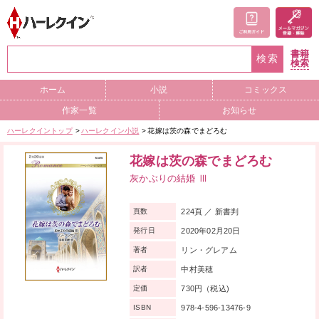
書籍
検索
検索
ホーム
小説
コミックス
作家一覧
お知らせ
ハーレクイントップ
ハーレクイン小説
花嫁は茨の森でまどろむ
花嫁は茨の森でまどろむ
灰かぶりの結婚 Ⅲ
224頁 ／ 新書判
頁数
2020年02月20日
発行日
リン・グレアム
著者
中村美穂
訳者
730円（税込)
定価
978-4-596-13476-9
ISBN