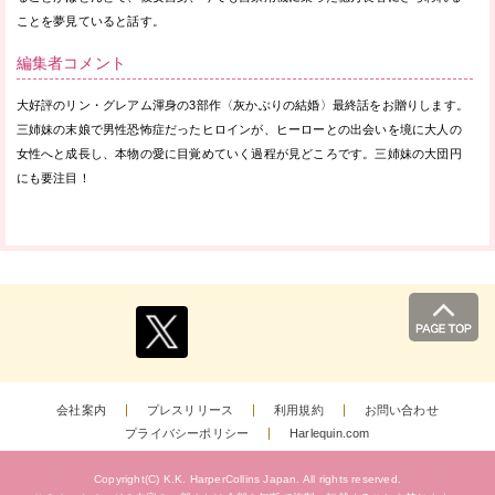
ことを夢見ていると話す。
編集者コメント
大好評のリン・グレアム渾身の3部作〈灰かぶりの結婚〉最終話をお贈りします。
三姉妹の末娘で男性恐怖症だったヒロインが、ヒーローとの出会いを境に大人の
女性へと成長し、本物の愛に目覚めていく過程が見どころです。三姉妹の大団円
にも要注目！
会社案内
プレスリリース
利用規約
お問い合わせ
プライバシーポリシー
Harlequin.com
Copyright(C) K.K. HarperCollins Japan.
All rights reserved.