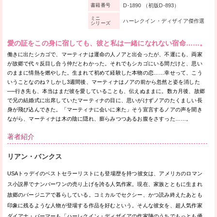
D-1890 （初版D-893）
書籍番号
ミニ
ハーレクイン・ディザイア傑作選
シリーズ
愛の証をこの身に宿しても、彼と私は一緒になれない宿命……。
働きに出たシカゴで、マーティナは運命の人ノアと出会ったが、不運にも、両家
が故郷で代々反目し合う仲だとわかった。それでもシカゴにいる間だけと、思い
のままに情熱を燃やした。生まれて初めて経験した本物の恋……幸せって、こう
いうことなのね？しかし3週間後、マーティナはノアの前から忽然と姿を消した
──行き先も、本当はまだ彼を愛していることも、伝えぬままに。数カ月後、故郷
で兄の結婚式に出席していたマーティナの目に、思いがけずノアのたくましい長
身が飛び込んできた。「マーティナに会いに来た」そう宣言するノアの声を聞き
ながら、マーティナは木の陰に隠れ、膨らみつつあるお腹をさすった……。
著者紹介
リアン・バンクス
USAトゥデイのベストセラーリストにも登場歴を持つ彼女は、アメリカのロマン
ス小説界でナンバーワンの売り上げを誇る人気作家。現在、家族とともに生まれ
故郷のバージニアで暮らしている。コミカルでセクシー、かつ読み終えたあとも
印象に残るような人物が登場する作品を好むという。そんな彼女を、超人気作家
ダイアナ・パーマーも「ハーレクイン・ディザイアの作家陣のうちでもっとも優