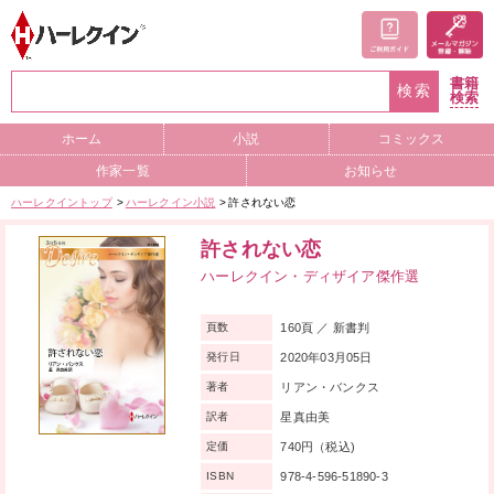
書籍
検索
検索
ホーム
小説
コミックス
作家一覧
お知らせ
ハーレクイントップ
ハーレクイン小説
許されない恋
許されない恋
ハーレクイン・ディザイア傑作選
160頁 ／ 新書判
頁数
2020年03月05日
発行日
リアン・バンクス
著者
星真由美
訳者
740円（税込)
定価
978-4-596-51890-3
ISBN