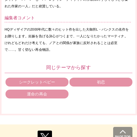
れた作家の一人」だと絶賛している。
編集者コメント
HQディザイアの2000年代に数々のヒット作を出した大御所L・バンクスの名作を
お贈りします。妊娠を告げる決心がつくまで、一人になりたかったマーティナ。
けれどもどれだけ考えても、ノアとの関係が家族に反対されることは必至
で……。甘く切ない再会物語。
同じテーマから探す
シークレットベビー
初恋
運命の再会