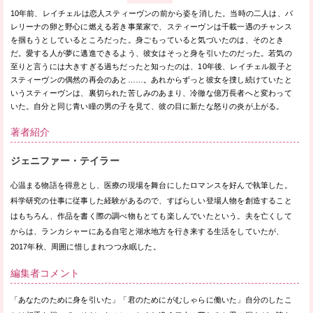
10年前、レイチェルは恋人スティーヴンの前から姿を消した。当時の二人は、バ
レリーナの卵と野心に燃える若き事業家で、スティーヴンは千載一遇のチャンス
を掴もうとしているところだった。身ごもっていると気づいたのは、そのとき
だ。愛する人が夢に邁進できるよう、彼女はそっと身を引いたのだった。若気の
至りと言うには大きすぎる過ちだったと知ったのは、10年後、レイチェル親子と
スティーヴンの偶然の再会のあと……。あれからずっと彼女を捜し続けていたと
いうスティーヴンは、裏切られた苦しみのあまり、冷徹な億万長者へと変わって
いた。自分と同じ青い瞳の男の子を見て、彼の目に新たな怒りの炎が上がる。
著者紹介
ジェニファー・テイラー
心温まる物語を得意とし、医療の現場を舞台にしたロマンスを好んで執筆した。
科学研究の仕事に従事した経験があるので、すばらしい登場人物を創造すること
はもちろん、作品を書く際の調べ物もとても楽しんでいたという。夫を亡くして
からは、ランカシャーにある自宅と湖水地方を行き来する生活をしていたが、
2017年秋、周囲に惜しまれつつ永眠した。
編集者コメント
「あなたのために身を引いた」「君のためにがむしゃらに働いた」自分のしたこ