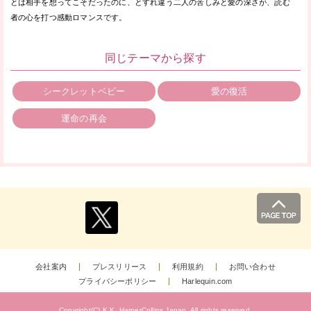
とは相手を想ってこそだったのに、とすれ違う二人の苦しみと愛の深さが、読む
者の心を打つ感動ロマンスです。
同じテーマから探す
シークレットベビー
愛の復活
運命の再会
会社案内
プレスリリース
利用規約
お問い合わせ
プライバシーポリシー
Harlequin.com
Copyright(C) K.K. HarperCollins Japan.
All rights reserved.