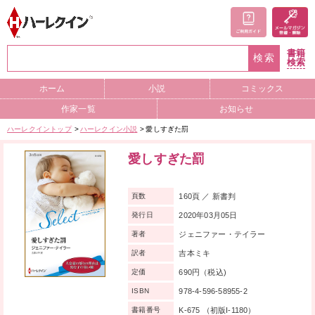
書籍
検索
検索
ホーム
小説
コミックス
作家一覧
お知らせ
ハーレクイントップ
ハーレクイン小説
愛しすぎた罰
愛しすぎた罰
160頁 ／ 新書判
頁数
2020年03月05日
発行日
ジェニファー・テイラー
著者
吉本ミキ
訳者
690円（税込)
定価
978-4-596-58955-2
ISBN
K-675 （初版I-1180）
書籍番号