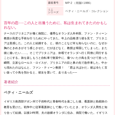
MP-2 （初版I-1886）
書籍番号
ミニ
ベティ・ニールズ・コレクション
シリーズ
百年の恋──この人と出逢うために、私は生まれてきたのかもし
れない。
ナースのブリタニアが働く病院に、優秀なオランダ人外科医、ファン・ティーン
教授が高度な手術を行うためにやってきた。年上の品格漂う彼を見て、ブリタニ
アは直感した。この人と結婚する、と。彼のことなど何も知らないのに、なぜか
胸のときめきがそう感じさせた。だがほどなく、教授は帰国してしまった。また
彼に逢いたい……。そこでブリタニアは、休暇でオランダへ行く同僚に同行する
ことにする。旅を楽しもうと自転車で散策中に、傷ついた小鳥を見つけて拾った
瞬間、立派なロールス・ロイスが、ブリタニアの目と鼻の先で急停車した。中か
ら現れたのはなんと、ファン・ティーン教授！ 「君は大ばかだ」彼は冷たく言
い放って小鳥を預かると、彼女を置いて、走り去った──
著者紹介
ベティ・ニールズ
イギリス南西部デボン州で子供時代と青春時代を過ごした後、看護師と助産師の
教育を受けた。戦争中に従軍看護師として働いていたとき、オランダ人男性と知
り合って結婚。以後14年間、夫の故郷オランダに住み、病院で働いた。イギリス