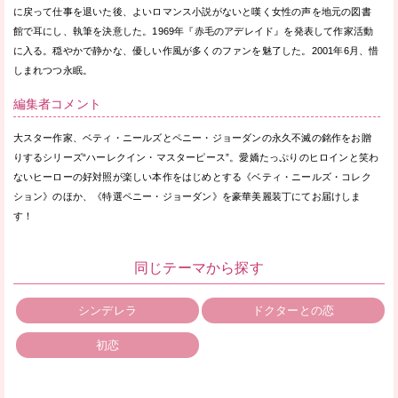
に戻って仕事を退いた後、よいロマンス小説がないと嘆く女性の声を地元の図書
館で耳にし、執筆を決意した。1969年『赤毛のアデレイド』を発表して作家活動
に入る。穏やかで静かな、優しい作風が多くのファンを魅了した。2001年6月、惜
しまれつつ永眠。
編集者コメント
大スター作家、ベティ・ニールズとペニー・ジョーダンの永久不滅の銘作をお贈
りするシリーズ“ハーレクイン・マスターピース”。愛嬌たっぷりのヒロインと笑わ
ないヒーローの好対照が楽しい本作をはじめとする《ベティ・ニールズ・コレク
ション》のほか、《特選ペニー・ジョーダン》を豪華美麗装丁にてお届けしま
す！
同じテーマから探す
シンデレラ
ドクターとの恋
初恋