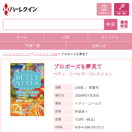
書籍
検索
検索
ホーム
小説
コミックス
作家一覧
お知らせ
ハーレクイントップ
ハーレクイン小説
プロポーズを夢見て
プロポーズを夢見て
ベティ・ニールズ・コレクション
160頁 ／ 新書判
頁数
2020年07月20日
発行日
ベティ・ニールズ
著者
伊坂奈々
訳者
710円（税込)
定価
978-4-596-59172-2
ISBN