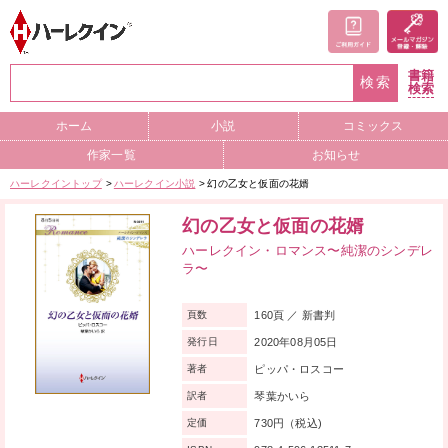
書籍
検索
検索
ホーム
小説
コミックス
作家一覧
お知らせ
ハーレクイントップ
ハーレクイン小説
幻の乙女と仮面の花婿
幻の乙女と仮面の花婿
ハーレクイン・ロマンス〜純潔のシンデレ
ラ〜
160頁 ／ 新書判
頁数
2020年08月05日
発行日
ピッパ・ロスコー
著者
琴葉かいら
訳者
730円（税込)
定価