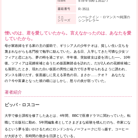
978-4-596-13511-7
ISBN
R-3511
書籍番号
ハーレクイン・ロマンス〜純潔の
ミニ
シリーズ
シンデレラ〜
憎いのは、君を愛していたから。言えなかったのは、あなたを愛
していたから。
母が家政婦をする家の主の援助で、ギリシア人の少年テオは、貧しい生い立ちを
蔑まれながらも名門校で勉学に励んでいた。ある日、入学してきた可憐な少女ソ
フィアと恋におち、夢の時を過ごすが、半年後、突如彼女は姿を消した──。10年
後。ソフィアは花婿候補と会うため仮面舞踏会を訪れた。だが2人めの花婿候補に
も落胆したとき、現れた白い仮面の男性に磁力で引き寄せられるように誘われ、
ダンスを踊りだす。仮面越しに見える茶色の目。まさか……テオ？ あなたな
の？今や富豪となった彼の瞳にはしかし、怒りの炎が宿っていた。
著者紹介
ピッパ・ロスコー
大学で修士課程を修了したあとは、4年間、BBCで医療ドラマに関わっていた。転
職して出版社に勤め、5年間編集者としてさまざまな経験を積んだのち、作家にな
るという夢を追いかけるためにロンドンからノーフォークに引っ越す。コーヒー
が大好きで、長時間の散歩を日課としている。