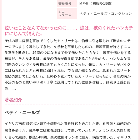
MP-6 （初版R-1565）
書籍番号
ミニ
ベティ・ニールズ・コレクション
シリーズ
泣いたことなんてなかったのに……。涙は、彼のくれたハンカチ
ににじんで消えた。
子供の頃に両親を事故で亡くしたカトリーナは、伯母に引き取られて田舎のコテ
ージでつましく暮らしてきた。女学校を卒業したものの、経済事情が許さずに大
学進学を断念し、24歳の今になるまで外で働いたこともなく、家事手伝いをする
毎日だ。そんなある日、最愛の伯母が白血病であることがわかり、ハンサムな専
門医のグレンヴィル教授に診てもらうことになった。先日、カトリーナがバイク
にはねられたときも教授に助けられた。でも彼が親切なのは、恵まれたエリート
階級の施しでしかないわ。反発心を覚えていたカトリーナだったが、伯母の病が
不治のものと思いやり深く丁寧に説明してくれた教授を信頼し、好意さえ感じ始
め……。
著者紹介
ベティ・ニールズ
イギリス南西部デボン州で子供時代と青春時代を過ごした後、看護師と助産師の
教育を受けた。戦争中に従軍看護師として働いていたとき、オランダ人男性と知
り合って結婚。以後14年間、夫の故郷オランダに住み、病院で働いた。イギリス