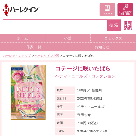
書籍
検索
検索
ホーム
小説
コミックス
作家一覧
お知らせ
ハーレクイントップ
ハーレクイン小説
コテージに咲いたばら
コテージに咲いたばら
ベティ・ニールズ・コレクション
160頁 ／ 新書判
頁数
2020年09月20日
発行日
ベティ・ニールズ
著者
寺田ちせ
訳者
710円（税込)
定価
978-4-596-59176-0
ISBN