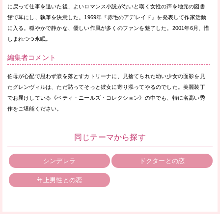
に戻って仕事を退いた後、よいロマンス小説がないと嘆く女性の声を地元の図書
館で耳にし、執筆を決意した。1969年『赤毛のアデレイド』を発表して作家活動
に入る。穏やかで静かな、優しい作風が多くのファンを魅了した。2001年6月、惜
しまれつつ永眠。
編集者コメント
伯母が心配で思わず涙を落とすカトリーナに、見捨てられた幼い少女の面影を見
たグレンヴィルは、ただ黙ってそっと彼女に寄り添ってやるのでした。美麗装丁
でお届けしている《ベティ・ニールズ・コレクション》の中でも、特に名高い秀
作をご堪能ください。
同じテーマから探す
シンデレラ
ドクターとの恋
年上男性との恋