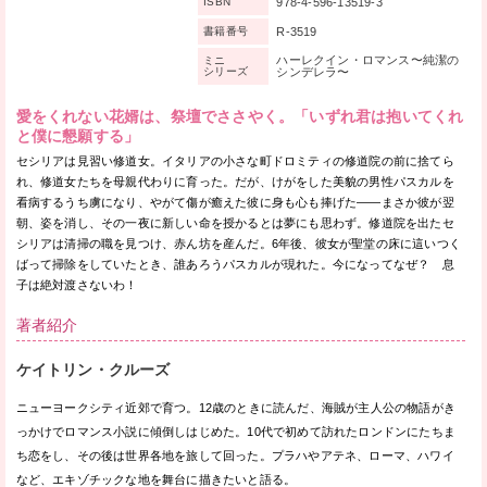
978-4-596-13519-3
ISBN
R-3519
書籍番号
ハーレクイン・ロマンス〜純潔の
ミニ
シリーズ
シンデレラ〜
愛をくれない花婿は、祭壇でささやく。「いずれ君は抱いてくれ
と僕に懇願する」
セシリアは見習い修道女。イタリアの小さな町ドロミティの修道院の前に捨てら
れ、修道女たちを母親代わりに育った。だが、けがをした美貌の男性パスカルを
看病するうち虜になり、やがて傷が癒えた彼に身も心も捧げた——まさか彼が翌
朝、姿を消し、その一夜に新しい命を授かるとは夢にも思わず。修道院を出たセ
シリアは清掃の職を見つけ、赤ん坊を産んだ。6年後、彼女が聖堂の床に這いつく
ばって掃除をしていたとき、誰あろうパスカルが現れた。今になってなぜ？ 息
子は絶対渡さないわ！
著者紹介
ケイトリン・クルーズ
ニューヨークシティ近郊で育つ。12歳のときに読んだ、海賊が主人公の物語がき
っかけでロマンス小説に傾倒しはじめた。10代で初めて訪れたロンドンにたちま
ち恋をし、その後は世界各地を旅して回った。プラハやアテネ、ローマ、ハワイ
など、エキゾチックな地を舞台に描きたいと語る。