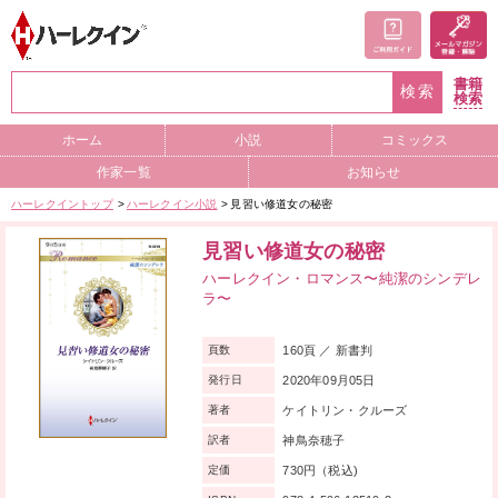
書籍
検索
検索
ホーム
小説
コミックス
作家一覧
お知らせ
ハーレクイントップ
ハーレクイン小説
見習い修道女の秘密
見習い修道女の秘密
ハーレクイン・ロマンス〜純潔のシンデレ
ラ〜
160頁 ／ 新書判
頁数
2020年09月05日
発行日
ケイトリン・クルーズ
著者
神鳥奈穂子
訳者
730円（税込)
定価