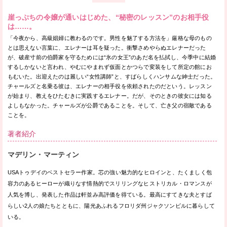
崖っぷちの令嬢が通いはじめた、“秘密のレッスン”のお相手役
は……。
「今夜から、高級娼婦に教わるのです。男性を魅了する方法を」厳格な母のもの
とは思えない言葉に、エレナーは耳を疑った。衝撃さめやらぬエレナーだった
が、破産寸前の伯爵家を守るためには“氷の女王”のあだ名を払拭し、今季中に結婚
するしかないと言われ、やむにやまれず仮面とかつらで変装をして所定の館にお
もむいた。出迎えたのは麗しい“女性講師”と、すばらしくハンサムな紳士だった。
チャールズと名乗る彼は、エレナーの相手役を依頼されたのだという。レッスン
が始まり、教えをひたむきに実践するエレナー。だが、そのときの彼女には知る
よしもなかった。チャールズが公爵であることを。そして、亡き父の宿敵である
ことを。
著者紹介
マデリン・マーティン
USAトゥデイのベストセラー作家。芯の強い魅力的なヒロインと、たくましく包
容力のあるヒーローが織りなす情熱的でスリリングなヒストリカル・ロマンスが
人気を博し、発表した作品は軒並み高評価を得ている。最高にすてきな夫とすば
らしい2人の娘たちとともに、陽光あふれるフロリダ州ジャクソンビルに暮らして
いる。