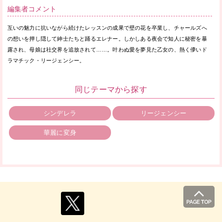
編集者コメント
互いの魅力に抗いながら続けたレッスンの成果で壁の花を卒業し、チャールズへ
の想いを押し隠して紳士たちと踊るエレナー。しかしある夜会で知人に秘密を暴
露され、母娘は社交界を追放されて……。叶わぬ愛を夢見た乙女の、熱く儚いド
ラマチック・リージェンシー。
同じテーマから探す
シンデレラ
リージェンシー
華麗に変身