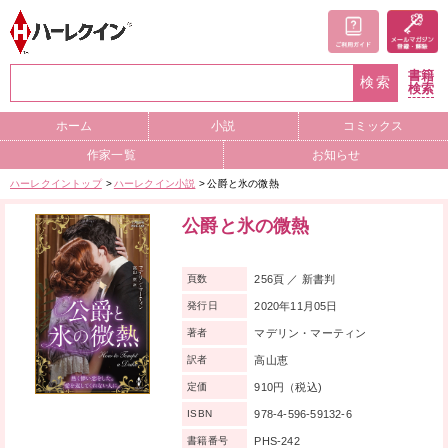
書籍
検索
検索
ホーム
小説
コミックス
作家一覧
お知らせ
ハーレクイントップ
ハーレクイン小説
公爵と氷の微熱
公爵と氷の微熱
256頁 ／ 新書判
頁数
2020年11月05日
発行日
マデリン・マーティン
著者
高山恵
訳者
910円（税込)
定価
978-4-596-59132-6
ISBN
PHS-242
書籍番号