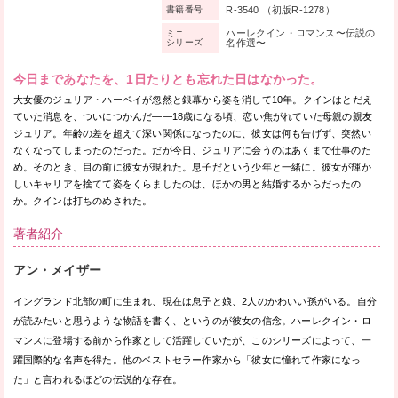
R-3540 （初版R-1278）
書籍番号
ハーレクイン・ロマンス〜伝説の
ミニ
シリーズ
名作選〜
今日まであなたを、1日たりとも忘れた日はなかった。
大女優のジュリア・ハーベイが忽然と銀幕から姿を消して10年。クインはとだえ
ていた消息を、ついにつかんだ——18歳になる頃、恋い焦がれていた母親の親友
ジュリア。年齢の差を超えて深い関係になったのに、彼女は何も告げず、突然い
なくなってしまったのだった。だが今日、ジュリアに会うのはあくまで仕事のた
め。そのとき、目の前に彼女が現れた。息子だという少年と一緒に。彼女が輝か
しいキャリアを捨てて姿をくらましたのは、ほかの男と結婚するからだったの
か。クインは打ちのめされた。
著者紹介
アン・メイザー
イングランド北部の町に生まれ、現在は息子と娘、2人のかわいい孫がいる。自分
が読みたいと思うような物語を書く、というのが彼女の信念。ハーレクイン・ロ
マンスに登場する前から作家として活躍していたが、このシリーズによって、一
躍国際的な名声を得た。他のベストセラー作家から「彼女に憧れて作家になっ
た」と言われるほどの伝説的な存在。