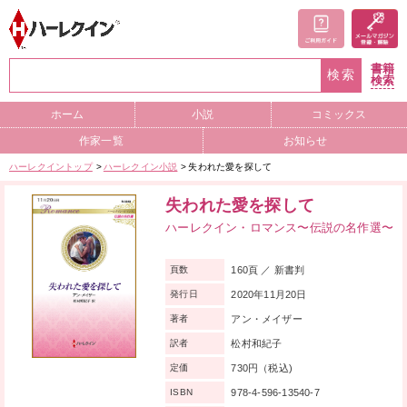
書籍
検索
検索
ホーム
小説
コミックス
作家一覧
お知らせ
ハーレクイントップ
ハーレクイン小説
失われた愛を探して
失われた愛を探して
ハーレクイン・ロマンス〜伝説の名作選〜
160頁 ／ 新書判
頁数
2020年11月20日
発行日
アン・メイザー
著者
松村和紀子
訳者
730円（税込)
定価
978-4-596-13540-7
ISBN