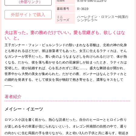
978-4-596-01119-0
ISBN
（外部リンク）
R-3619
書籍番号
外部サイトで購入
ハーレクイン・ロマンス〜純潔の
ミニ
シリーズ
シンデレラ〜
夫は言った。妻の務めだけでいい。愛も世継ぎも、欲しくはな
い、と。
王子ガンナー・フォン・ビョルンランドの類いまれなる容貌は、北欧の神の化身
とも称されるほどだが、彼は放蕩者でもあった。女王に仕えるラティカは、そん
なガンナーが苦手だった。青い炎のようなまなざしを向けられるだけで、体が熱
くなる。だから、彼を落ち着かせるための花嫁探しが始まったとき、ラティカは
安堵した。彼が結婚すれば、心を乱されずに済む……。盛大な舞踏会が開かれ、
世界中から大勢の美女が集められた。だがその夜、ガンナーはなんとラティカと
の婚約を発表する。そして彼女を我が物顔で抱き寄せると、濃厚なキスをして
——。
著者紹介
メイシー・イエーツ
ロマンス小説を書く前から、熱心な読者だった。自分のヒーローとヒロイン作り
が楽しめる今の幸運が信じられないという。オレゴン州南部の自然の中で、通り
の向かいに住む両親の手を借りながら、夫と幼い3人の子供と共に暮らす。朝起き