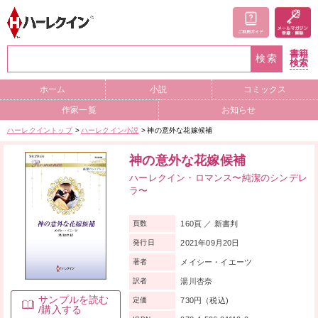
書籍
検索
検索
ホーム
小説
コミックス
作家一覧
お知らせ
ハーレクイントップ
ハーレクイン小説
神の意外な花嫁候補
神の意外な花嫁候補
ハーレクイン・ロマンス〜純潔のシンデレ
ラ〜
160頁 ／ 新書判
頁数
2021年09月20日
発行日
メイシー・イエーツ
著者
湯川杏奈
訳者
サンプルを読む
730円（税込)
定価
/購入する