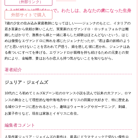
（外部リンク）
もう“妖精”とは呼ばないで。わたしは、あなたの虜になった生身
外部サイトで購入
の女。
7歳の少女の住み込み家庭教師になってほしい——ジェンナのもとに、イタリアの
若き富豪から依頼が舞いこんだ。実業家のエヴァンドロ・ロッチェフォルテは離
婚したばかりで、激務から娘と一緒に暮らした経験はほとんどないという。はじ
めは傲慢なエヴァンドロに怖れを感じたジェンナだったが、“君は森の妖精のよう
だ”と思いがけないことを言われて戸惑う。娘を慈しむ彼に惹かれ、ジェンナはあ
る夜ついにすべてを捧げる。エヴァンドロが親権を持ち続けるための元妻との契
約により、金輪際、妻はおろか恋人も持つ気がないことを知りながら。
著者紹介
ジュリア・ジェイムズ
10代のころ初めてミルズ&ブーン社のロマンス小説を読んで以来の大ファン。ロマ
ンスの舞台として理想的な地中海地方やイギリスの田園が大好きで、特に歴史あ
る城やコテージに惹かれるという。趣味はウォーキングやガーデニング、刺繍、
お菓子作りなど。現在は家族とイギリスに在住。
編集者コメント
人気作家ジュリア・ジェイムズの新作は、最高にドラマティックで切ない傑作ロ