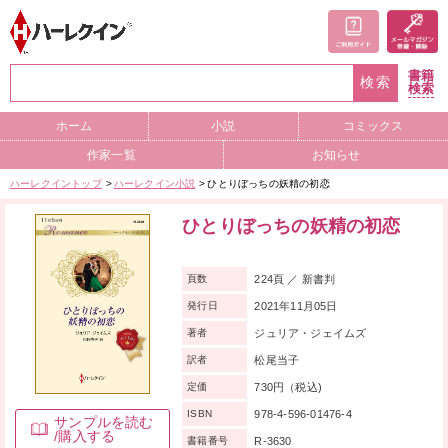
書籍
検索
検索
ホーム
小説
コミックス
作家一覧
お知らせ
ハーレクイントップ
ハーレクイン小説
ひとりぼっちの妖精の初恋
ひとりぼっちの妖精の初恋
224頁 ／ 新書判
頁数
2021年11月05日
発行日
ジュリア・ジェイムズ
著者
松尾当子
訳者
730円（税込)
定価
978-4-596-01476-4
ISBN
サンプルを読む
/購入する
R-3630
書籍番号