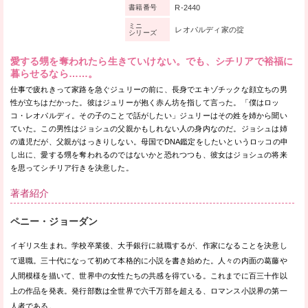
R-2440
書籍番号
ミニ
レオパルディ家の掟
シリーズ
愛する甥を奪われたら生きていけない。でも、シチリアで裕福に
暮らせるなら……。
仕事で疲れきって家路を急ぐジュリーの前に、長身でエキゾチックな顔立ちの男
性が立ちはだかった。彼はジュリーが抱く赤ん坊を指して言った。「僕はロッ
コ・レオパルディ。その子のことで話がしたい」ジュリーはその姓を姉から聞い
ていた。この男性はジョシュの父親かもしれない人の身内なのだ。ジョシュは姉
の遺児だが、父親がはっきりしない。母国でDNA鑑定をしたいというロッコの申
し出に、愛する甥を奪われるのではないかと恐れつつも、彼女はジョシュの将来
を思ってシチリア行きを決意した。
著者紹介
ペニー・ジョーダン
イギリス生まれ。学校卒業後、大手銀行に就職するが、作家になることを決意し
て退職。三十代になって初めて本格的に小説を書き始めた。人々の内面の葛藤や
人間模様を描いて、世界中の女性たちの共感を得ている。これまでに百三十作以
上の作品を発表。発行部数は全世界で六千万部を超える、ロマンス小説界の第一
人者である。