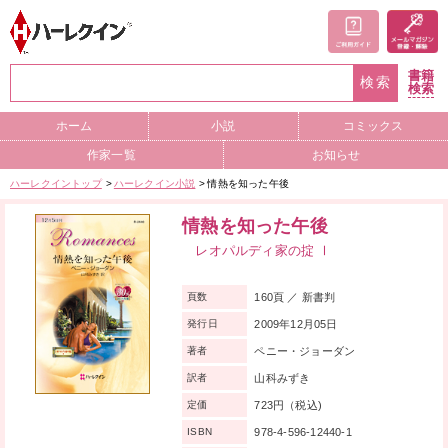
書籍
検索
検索
ホーム
小説
コミックス
作家一覧
お知らせ
ハーレクイントップ
ハーレクイン小説
情熱を知った午後
情熱を知った午後
レオパルディ家の掟 Ⅰ
160頁 ／ 新書判
頁数
2009年12月05日
発行日
ペニー・ジョーダン
著者
山科みずき
訳者
723円（税込)
定価
978-4-596-12440-1
ISBN