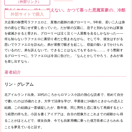
（外部リンク）
耐えられない。でも、抗えない。かつて慕った悪魔富豪の、冷酷
外部サイトで購入
な愛の要求。
大企業の御曹司ラファエロと、屋敷の庭師の娘グローリー。5年前、若い二人は身
分の差など気にせず愛し合っていた。だが彼の父親に、息子と別れなければ家族
を破滅させると脅され、グローリーは泣く泣く一人屋敷を去るしかなかった——
何も知らないラファエロに裏切り者だと恨まれながら。そして今、彼女はすがる
思いでラファエロを訪ねた。弟が屋敷で騒ぎを起こし、窃盗の疑いまでかけられ
ているのだ。弟を訴えないで。できることはなんでもするから……。そう懇願す
るグローリーに、ラファエロは冷淡に告げた。「なんとかしてやろう、きみが体
を差し出すなら」
著者紹介
リン・グレアム
北アイルランド出身。10代のころからロマンス小説の熱心な読者で、初めて自分
で書いたのは15歳のとき。大学で法律を学び、卒業後に14歳のときからの恋人と
結婚。この結婚は一度破綻したが、数年後、同じ男性と恋に落ちて再婚するとい
う経歴の持ち主。小説を書くアイデアは、自分の想像力とこれまでの経験から得
ることがほとんどで、彼女自身、今でも自家用機に乗った億万長者にさらわれる
ことを夢見ていると話す。