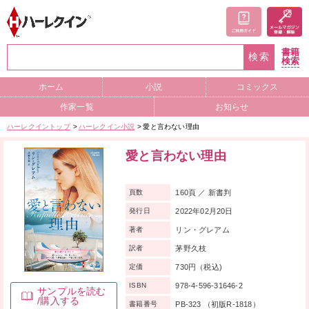
書籍
検索
検索
ホーム
小説
コミックス
作家一覧
お知らせ
ハーレクイントップ
ハーレクイン小説
愛と言わない理由
愛と言わない理由
160頁 ／ 新書判
頁数
2022年02月20日
発行日
リン・グレアム
著者
茅野久枝
訳者
730円（税込)
定価
978-4-596-31646-2
ISBN
サンプルを読む
/購入する
PB-323 （初版R-1818）
書籍番号