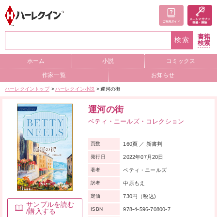
書籍
検索
検索
ホーム
小説
コミックス
作家一覧
お知らせ
ハーレクイントップ
ハーレクイン小説
運河の街
運河の街
ベティ・ニールズ・コレクション
160頁 ／ 新書判
頁数
2022年07月20日
発行日
ベティ・ニールズ
著者
中原もえ
訳者
730円（税込)
定価
サンプルを読む
978-4-596-70800-7
ISBN
/購入する