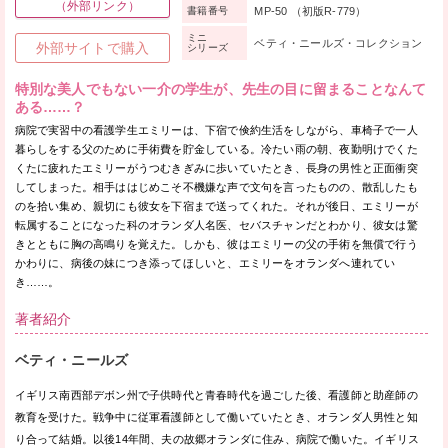
（外部リンク）
MP-50 （初版R-779）
書籍番号
ミニ
ベティ・ニールズ・コレクション
外部サイトで購入
シリーズ
特別な美人でもない一介の学生が、先生の目に留まることなんて
ある……？
病院で実習中の看護学生エミリーは、下宿で倹約生活をしながら、車椅子で一人
暮らしをする父のために手術費を貯金している。冷たい雨の朝、夜勤明けでくた
くたに疲れたエミリーがうつむきぎみに歩いていたとき、長身の男性と正面衝突
してしまった。相手ははじめこそ不機嫌な声で文句を言ったものの、散乱したも
のを拾い集め、親切にも彼女を下宿まで送ってくれた。それが後日、エミリーが
転属することになった科のオランダ人名医、セバスチャンだとわかり、彼女は驚
きとともに胸の高鳴りを覚えた。しかも、彼はエミリーの父の手術を無償で行う
かわりに、病後の妹につき添ってほしいと、エミリーをオランダへ連れてい
き……。
著者紹介
ベティ・ニールズ
イギリス南西部デボン州で子供時代と青春時代を過ごした後、看護師と助産師の
教育を受けた。戦争中に従軍看護師として働いていたとき、オランダ人男性と知
り合って結婚。以後14年間、夫の故郷オランダに住み、病院で働いた。イギリス