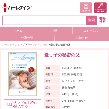
書籍
検索
検索
ホーム
小説
コミックス
作家一覧
お知らせ
ハーレクイントップ
ハーレクイン小説
愛し子の秘密の父
愛し子の秘密の父
160頁 ／ 新書判
頁数
2022年10月20日
発行日
レイチェル・ダヴ
著者
神鳥奈穂子
訳者
740円（税込)
定価
978-4-596-74890-4
ISBN
サンプルを読む
/購入する
I-2727
書籍番号