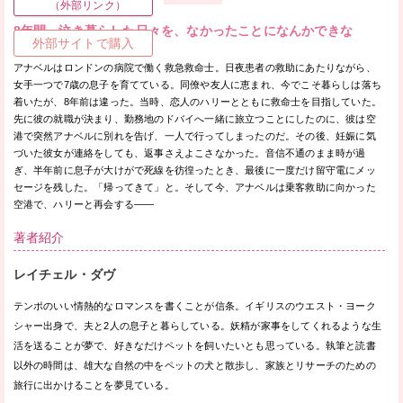
（外部リンク）
8年間、泣き暮らした日々を、なかったことになんかできな
外部サイトで購入
い……。
アナベルはロンドンの病院で働く救急救命士。日夜患者の救助にあたりながら、
女手一つで7歳の息子を育てている。同僚や友人に恵まれ、今でこそ暮らしは落ち
着いたが、8年前は違った。当時、恋人のハリーとともに救命士を目指していた。
先に彼の就職が決まり、勤務地のドバイへ一緒に旅立つことにしたのに、彼は空
港で突然アナベルに別れを告げ、一人で行ってしまったのだ。その後、妊娠に気
づいた彼女が連絡をしても、返事さえよこさなかった。音信不通のまま時が過
ぎ、半年前に息子が大けがで死線を彷徨ったとき、最後に一度だけ留守電にメッ
セージを残した。「帰ってきて」と。そして今、アナベルは乗客救助に向かった
空港で、ハリーと再会する——
著者紹介
レイチェル・ダヴ
テンポのいい情熱的なロマンスを書くことが信条。イギリスのウエスト・ヨーク
シャー出身で、夫と2人の息子と暮らしている。妖精が家事をしてくれるような生
活を送ることが夢で、好きなだけペットを飼いたいとも思っている。執筆と読書
以外の時間は、雄大な自然の中をペットの犬と散歩し、家族とリサーチのための
旅行に出かけることを夢見ている。