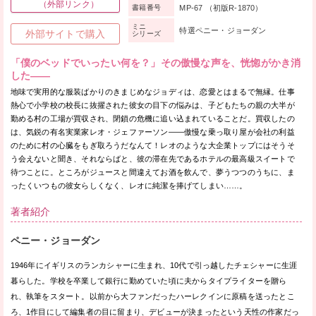
（外部リンク）
MP-67 （初版R-1870）
書籍番号
ミニ
特選ペニー・ジョーダン
外部サイトで購入
シリーズ
「僕のベッドでいったい何を？」その傲慢な声を、恍惚がかき消
した——
地味で実用的な服装ばかりのきまじめなジョディは、恋愛とはまるで無縁。仕事
熱心で小学校の校長に抜擢された彼女の目下の悩みは、子どもたちの親の大半が
勤める村の工場が買収され、閉鎖の危機に追い込まれていることだ。買収したの
は、気鋭の有名実業家レオ・ジェファーソン——傲慢な乗っ取り屋が会社の利益
のために村の心臓をもぎ取ろうだなんて！レオのような大企業トップにはそうそ
う会えないと聞き、それならばと、彼の滞在先であるホテルの最高級スイートで
待つことに。ところがジュースと間違えてお酒を飲んで、夢うつつのうちに、ま
ったくいつもの彼女らしくなく、レオに純潔を捧げてしまい……。
著者紹介
ペニー・ジョーダン
1946年にイギリスのランカシャーに生まれ、10代で引っ越したチェシャーに生涯
暮らした。学校を卒業して銀行に勤めていた頃に夫からタイプライターを贈ら
れ、執筆をスタート。以前から大ファンだったハーレクインに原稿を送ったとこ
ろ、1作目にして編集者の目に留まり、デビューが決まったという天性の作家だっ