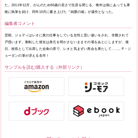
た。2011年12月、がんのため65歳の若さで生涯を閉じる。晩年は病にあっても果
敢に執筆を続け、同年10月に書き上げた『純愛の城』が遺作となった。
編集者コメント
翌朝、ジョディはレオに夜の仕事をしている女性と思い違いをされ、非難されて
戸惑います。動転した彼女は身元を明かさないままその場をあとにしますが、後
日、校長として出席した会食の席で、レオと気まずい再会を果たして……。P・ジ
ョーダンの筆が冴える名作！
サンプルを読む/購入する（外部リンク）