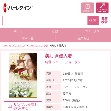
書籍
検索
検索
ホーム
小説
コミックス
作家一覧
お知らせ
ハーレクイントップ
ハーレクイン小説
美しき侵入者
美しき侵入者
特選ペニー・ジョーダン
160頁 ／ 新書判
頁数
2023年04月05日
発行日
ペニー・ジョーダン
著者
愛甲玲
訳者
730円（税込)
定価
サンプルを読む
978-4-596-76871-1
ISBN
/購入する