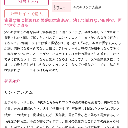
（外部リンク）
ミニ
噂のギリシア大富豪
シリーズ
外部サイトで購入
古風な娘に拒まれた美貌の大富豪が、決して断れない条件で、再
び彼女に迫る——
父の経営する小さな会社で事務員として働くライラは、会社がギリシア大富豪に
買収されたと聞いて驚いた。バスティエン・ジコス！ まさかこんな形で再会す
るなんて。2年前、ライラは彼に誘惑され、きっぱり拒んだ。本当に愛する人とし
か深い関係になるべきでないと信じ、プレイボーイと噂の彼が相手だなんて考え
られなかったのだ。ところが今、バスティエンは会社の再建と引き替えに、ただ
でさえ古風なライラに、なんと愛人になるよう迫ってきた！父や従業員を救うに
は、この身を差しだすしかないということ？ なんて非情なの！ でも、私さえ
我慢すれば……。ライラは心を決めた。
著者紹介
リン・グレアム
北アイルランド出身。10代のころからロマンス小説の熱心な読者で、初めて自分
で書いたのは15歳のとき。大学で法律を学び、卒業後に14歳のときからの恋人と
結婚。この結婚は一度破綻したが、数年後、同じ男性と恋に落ちて再婚するとい
う経歴の持ち主。小説を書くアイデアは、自分の想像力とこれまでの経験から得
ることがほとんどで、彼女自身、今でも自家用機に乗った億万長者にさらわれる