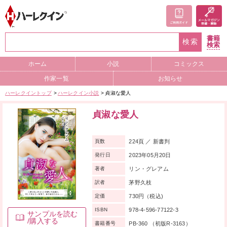
書籍
検索
検索
ホーム
小説
コミックス
作家一覧
お知らせ
ハーレクイントップ
ハーレクイン小説
貞淑な愛人
貞淑な愛人
224頁 ／ 新書判
頁数
2023年05月20日
発行日
リン・グレアム
著者
茅野久枝
訳者
730円（税込)
定価
978-4-596-77122-3
ISBN
サンプルを読む
/購入する
PB-360 （初版R-3163）
書籍番号