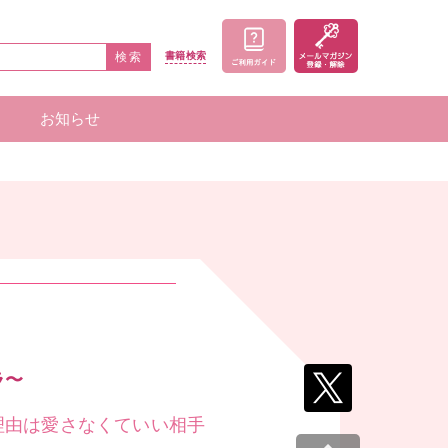
検索
書籍
検索
お知らせ
家一覧
者一覧
ラ〜
理由は愛さなくていい相手