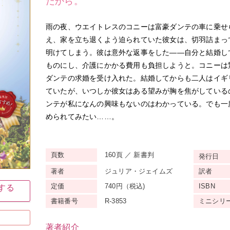
だから。
雨の夜、ウエイトレスのコニーは富豪ダンテの車に乗せ
え、家を立ち退くよう迫られていた彼女は、切羽詰まっ
明けてしまう。彼は意外な返事をした——自分と結婚し
ものにし、介護にかかる費用も負担しようと。コニーは
ダンテの求婚を受け入れた。結婚してからも二人はイギ
ていたが、いつしか彼女はある望みが胸を焦がしている
ンテが私になんの興味もないのはわかっている。でも一
められてみたい……。
頁数
160頁 ／ 新書判
発行日
著者
ジュリア・ジェイムズ
訳者
定価
740円（税込)
ISBN
入する
書籍番号
R-3853
ミニ
シリ
著者紹介