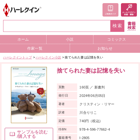
書籍
検索
検索
ホーム
小説
コミックス
作家一覧
お知らせ
ハーレクイントップ
ハーレクイン小説
捨てられた妻は記憶を失い
捨てられた妻は記憶を失い
160頁 ／ 新書判
頁数
2024年06月05日
発行日
クリスティン・リマー
著者
川合りりこ
訳者
740円（税込)
定価
978-4-596-77662-4
ISBN
サンプルを読む
/購入する
I-2805
書籍番号