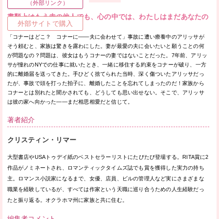
（外部リンク）
書類上はもう赤の他人でも、心の中では、わたしはまだあなたの
外部サイトで購入
妻。
「コナーはどこ？ コナーに——夫に会わせて」事故に遭い療養中のアリッサが
そう頼むと、家族は驚きを露わにした。妻が最愛の夫に会いたいと願うことの何
が問題なの？問題は、彼女はもうコナーの妻ではないことだった。7年前、アリッ
サが憧れのNYでの仕事に就いたとき、一緒に移住する約束をコナーが破り、一方
的に離婚届を送ってきた。手ひどく捨てられた当時、深く傷ついたアリッサだっ
たが、事故で頭を打った拍子に、離婚したことを忘れてしまったのだ！家族から
コナーとは別れたと聞かされても、どうしても思い出せない。そこで、アリッサ
は彼の家へ向かった——まだ相思相愛だと信じて。
著者紹介
クリスティン・リマー
大型書店やUSAトゥデイ紙のベストセラーリストにたびたび登場する。RITA賞に2
作品がノミネートされ、ロマンティックタイムズ誌でも賞を獲得した実力の持ち
主。ロマンス小説家になるまで、女優、店員、ビルの管理人など実にさまざまな
職業を経験しているが、すべては作家という天職に巡り合うための人生経験だっ
たと振り返る。オクラホマ州に家族と共に住む。
編集者コメント