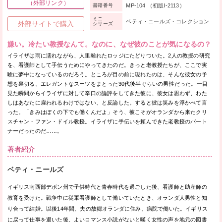
（外部リンク）
MP-104 （初版I-2113）
書籍番号
ミニ
ベティ・ニールズ・コレクション
外部サイトで購入
シリーズ
嫌い。冷たい教授なんて。なのに、なぜ彼のことが気になるの？
イライザは雨に濡れながら、人里離れたロッジにたどりついた。2人の教授の研究
を、看護師として手伝うためにやってきたのだ。きっと老教授たちが、ここで実
験に夢中になっているのだろう。ところが目の前に現れたのは、そんな彼女の予
想を裏切る、エレガントなスーツをまとった30代後半ぐらいの男性だった。一目
見た瞬間からイライザに対して辛口の論評をしてきた彼に、彼女は思わず、わた
しはあなたに雇われるわけではない、と反論した。すると彼は笑みを浮かべて言
った。「きみはぼくの下でも働くんだよ」そう、彼こそがオランダから来たクリ
スチャン・ファン・ドイル教授。イライザに手伝いを頼んできた老教授のパート
ナーだったのだ……。
著者紹介
ベティ・ニールズ
イギリス南西部デボン州で子供時代と青春時代を過ごした後、看護師と助産師の
教育を受けた。戦争中に従軍看護師として働いていたとき、オランダ人男性と知
り合って結婚。以後14年間、夫の故郷オランダに住み、病院で働いた。イギリス
に戻って仕事を退いた後、よいロマンス小説がないと嘆く女性の声を地元の図書