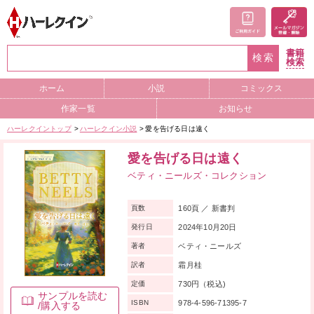
書籍
検索
検索
ホーム
小説
コミックス
作家一覧
お知らせ
ハーレクイントップ
ハーレクイン小説
愛を告げる日は遠く
愛を告げる日は遠く
ベティ・ニールズ・コレクション
160頁 ／ 新書判
頁数
2024年10月20日
発行日
ベティ・ニールズ
著者
霜月桂
訳者
730円（税込)
定価
サンプルを読む
978-4-596-71395-7
ISBN
/購入する