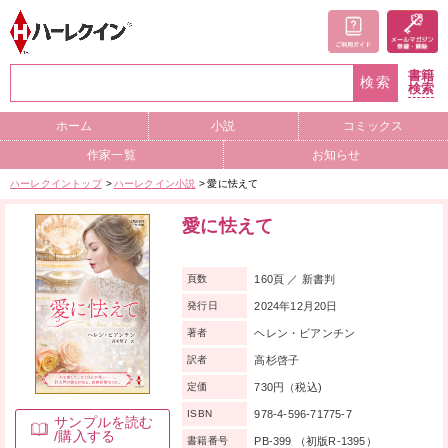
書籍
検索
検索
ホーム
小説
コミックス
作家一覧
お知らせ
ハーレクイントップ
ハーレクイン小説
愛に怯えて
愛に怯えて
160頁 ／ 新書判
頁数
2024年12月20日
発行日
ヘレン・ビアンチン
著者
高杉啓子
訳者
730円（税込)
定価
978-4-596-71775-7
ISBN
サンプルを読む
/購入する
PB-399 （初版R-1395）
書籍番号