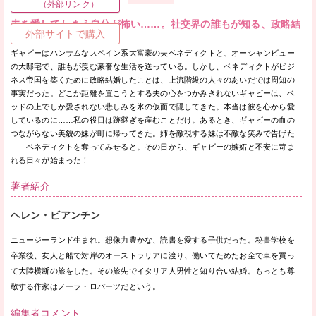
（外部リンク）
夫を愛してしまう自分が怖い……。社交界の誰もが知る、政略結
外部サイトで購入
婚なのに。
ギャビーはハンサムなスペイン系大富豪の夫ベネディクトと、オーシャンビュー
の大邸宅で、誰もが羨む豪奢な生活を送っている。しかし、ベネディクトがビジ
ネス帝国を築くために政略結婚したことは、上流階級の人々のあいだでは周知の
事実だった。どこか距離を置こうとする夫の心をつかみきれないギャビーは、ベ
ッドの上でしか愛されない悲しみを氷の仮面で隠してきた。本当は彼を心から愛
しているのに……私の役目は跡継ぎを産むことだけ。あるとき、ギャビーの血の
つながらない美貌の妹が町に帰ってきた。姉を敵視する妹は不敵な笑みで告げた
——ベネディクトを奪ってみせると。その日から、ギャビーの嫉妬と不安に苛ま
れる日々が始まった！
著者紹介
ヘレン・ビアンチン
ニュージーランド生まれ。想像力豊かな、読書を愛する子供だった。秘書学校を
卒業後、友人と船で対岸のオーストラリアに渡り、働いてためたお金で車を買っ
て大陸横断の旅をした。その旅先でイタリア人男性と知り合い結婚。もっとも尊
敬する作家はノーラ・ロバーツだという。
編集者コメント