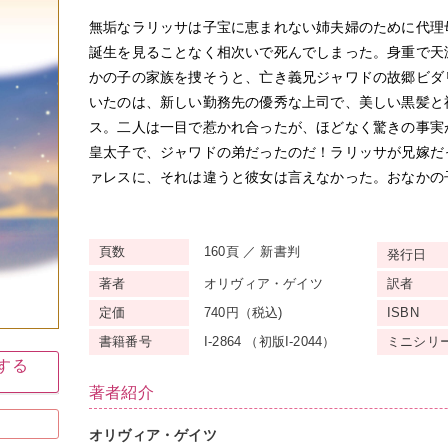
無垢なラリッサは子宝に恵まれない姉夫婦のために代理
誕生を見ることなく相次いで死んでしまった。身重で天
かの子の家族を捜そうと、亡き義兄ジャワドの故郷ビダ
いたのは、新しい勤務先の優秀な上司で、美しい黒髪と
ス。二人は一目で惹かれ合ったが、ほどなく驚きの事実
皇太子で、ジャワドの弟だったのだ！ラリッサが兄嫁だ
ァレスに、それは違うと彼女は言えなかった。おなかの
頁数
160頁 ／ 新書判
発行日
著者
オリヴィア・ゲイツ
訳者
定価
740円（税込)
ISBN
書籍番号
I-2864 （初版I-2044）
ミニ
シリ
入する
著者紹介
オリヴィア・ゲイツ