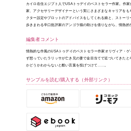
カイロ在住エジプト人でUSAトゥデイのベストセラー作家。作家
家、アクセサリーデザイナーという実にさまざまなキャリアをも
クター設定やプロットのアドバイスをしてくれる娘と、ストーリ
歩きまわる辛口批評家のアンゴラ猫の助けを借りながら、情熱的
編集者コメント
情熱的な作風のUSAトゥデイのベストセラー作家オリヴィア・
ず想っていたラリッサが亡き兄の妻で金目当てで近づいてきたと
かどうかわからないと酷い言葉を投げつけて……。
サンプルを読む/購入する（外部リンク）