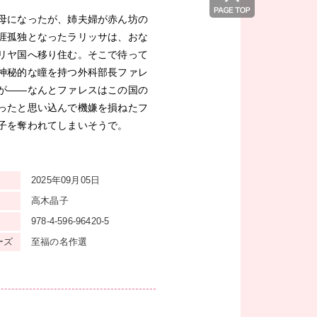
母になったが、姉夫婦が赤ん坊の
涯孤独となったラリッサは、おな
リヤ国へ移り住む。そこで待って
神秘的な瞳を持つ外科部長ファレ
が——なんとファレスはこの国の
ったと思い込んで機嫌を損ねたフ
子を奪われてしまいそうで。
2025年09月05日
高木晶子
978-4-596-96420-5
ーズ
至福の名作選