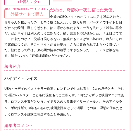
（外部リンク）
愛に不器用な二人を結んだのは、奇跡の一夜に宿った天使。
外部サイトで購入
テスはその日、緊張しながら大企業のCEOネイトのオフィスに足を踏み入れた。
赤ちゃんを授かったの、と早く彼に伝えたい。数カ月前、パーティでネイトと目
が合った瞬間、激しく惹かれ、熱に浮かされたように一夜を共にして以来の再会
だ。だがネイトは別人のように冷たく、酷い言葉を浴びせかけた。「金目当てで
ここに来たのか？ 父親は僕じゃない」無残にもテスは追い払われ、途方にくれ
て家路につくが、そこへネイトがまた現れ、さらに責められてようやく気づい
た。彼にとって私は、束の間の情事の相手にすぎなかった……。テスは涙を堪
え、嘘をついた。“妊娠は間違いだったの”と。
著者紹介
ハイディ・ライス
USAトゥデイのベストセラー作家。ロンドンで生まれ育ち、2人の息子と夫、そし
て2匹のハムスターとともに現在もそこに暮らす。10代からずっと映画マニアであ
り、ロマンス中毒だという。イギリスの大衆紙デイリーメールと、そのアイルラ
ンド版姉妹紙で10年ものあいだ映画批評家として活躍。その後、理想の仕事だと
いうロマンス小説家に転身することを決めた。
編集者コメント