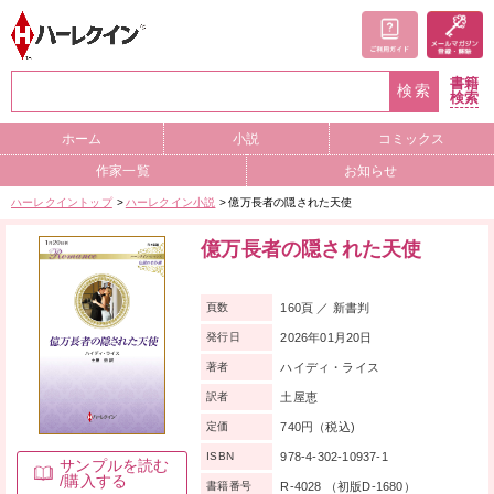
書籍
検索
検索
ホーム
小説
コミックス
作家一覧
お知らせ
ハーレクイントップ
ハーレクイン小説
億万長者の隠された天使
億万長者の隠された天使
160頁 ／ 新書判
頁数
2026年01月20日
発行日
ハイディ・ライス
著者
土屋恵
訳者
740円（税込)
定価
978-4-302-10937-1
ISBN
サンプルを読む
/購入する
R-4028 （初版D-1680）
書籍番号