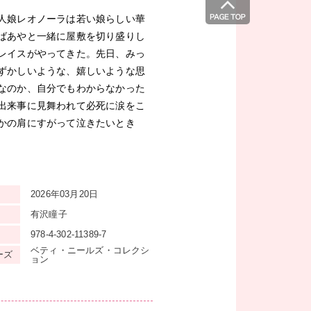
人娘レオノーラは若い娘らしい華
ばあやと一緒に屋敷を切り盛りし
レイスがやってきた。先日、みっ
ずかしいような、嬉しいような思
なのか、自分でもわからなかった
出来事に見舞われて必死に涙をこ
かの肩にすがって泣きたいとき
2026年03月20日
有沢瞳子
978-4-302-11389-7
ベティ・ニールズ・コレクシ
ーズ
ョン