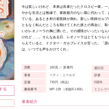
今は貧しいけれど、本来は良家だったクロスビー家。一
やかな生活とは無縁で、家政能力のない親に代わって、
ている。あるとき村の老医師が倒れ、新しい医師ガルブ
ともなく転んだところを助けてくれた彼との再会に、恥
いがレオノーラの胸に湧いた。その感情がいったいなん
けれど……。そんなある日、レオノーラはとてもつらい
らえていると、ドクター・ガルブレイスが言った。「誰
は、いつでも声をかけてくれ」
頁数
160頁 ／ 新書判
発行日
著者
ベティ・ニールズ
訳者
定価
730円（税込)
ISBN
入する
書籍番号
MP-138 （初版R-1406）
ミニ
シリ
著者紹介