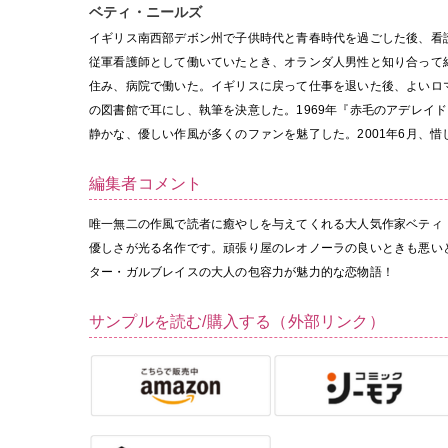
ベティ・ニールズ
イギリス南西部デボン州で子供時代と青春時代を過ごした後、看
従軍看護師として働いていたとき、オランダ人男性と知り合って
住み、病院で働いた。イギリスに戻って仕事を退いた後、よいロ
の図書館で耳にし、執筆を決意した。1969年『赤毛のアデレイ
静かな、優しい作風が多くのファンを魅了した。2001年6月、惜
編集者コメント
唯一無二の作風で読者に癒やしを与えてくれる大人気作家ベティ
優しさが光る名作です。頑張り屋のレオノーラの良いときも悪い
ター・ガルブレイスの大人の包容力が魅力的な恋物語！
サンプルを読む/購入する（外部リンク）