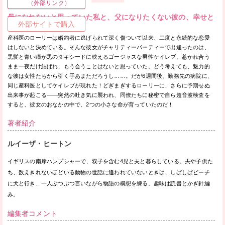
（外部リンク）
母になれないと思っていた私と、父になりたくない彼の、幸せと
外部サイトで購入
は？
産科医のローリーは婚約者に逃げられて深く傷ついて以来、二度と永続的な恋愛
はしないと決めている。そんな彼女がチャリティーパーティーで出逢ったのは、
黒髪と青い瞳が黒のタキシードに映えるゴージャスな男性ケイレブ。惹かれ合う
まま一夜だけ結ばれ、もう会うことはないと思っていた。どう考えても、魅力的
な彼は女性たちから引く手あまただろうし……。だが6週間後、勤務先の病院に、
同じ産科医としてケイレブが現れた！どぎまぎするローリーに、さらに予期せぬ
出来事が起こる――突然の吐き気に襲われ、同僚たちに秘密で自ら超音波検査を
すると、彼女のおなかの中で、2つの小さな命が育っていたのだ！
著者紹介
ルイーザ・ヒートン
イギリスの南岸ハンプシャーで、双子を含む4児と夫と暮らしている。夫や子供た
ち、数えきれないほどいる動物の世話に追われていないときは、しばしばビーチ
に犬と行き、一人ぶつぶつ言いながら物語の構想を練る。趣味は読書とかぎ針編
み。
編集者コメント