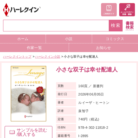
書籍
検索
検索
ホーム
小説
コミックス
作家一覧
お知らせ
ハーレクイントップ
ハーレクイン小説
小さな双子は幸せ配達人
小さな双子は幸せ配達人
160頁 ／ 新書判
頁数
2026年06月05日
発行日
ルイーザ・ヒートン
著者
泉智子
訳者
740円（税込)
定価
978-4-302-11818-2
ISBN
サンプルを読む
/購入する
I-2895
書籍番号