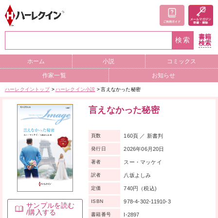
書籍
検索
検索
ホーム
小説
コミックス
作家一覧
お知らせ
ハーレクイントップ
ハーレクイン小説
言えなかった秘密
言えなかった秘密
160頁 ／ 新書判
頁数
2026年06月20日
発行日
スー・マッケイ
著者
八坂よしみ
訳者
740円（税込)
定価
978-4-302-11910-3
ISBN
サンプルを読む
/購入する
I-2897
書籍番号