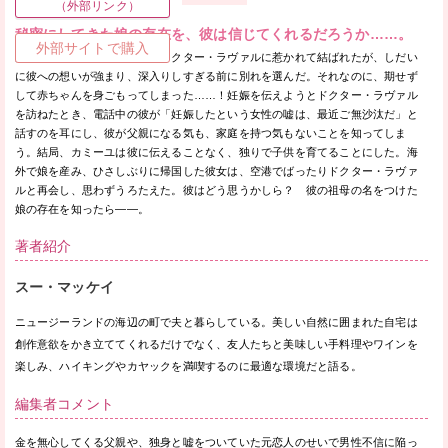
（外部リンク）
秘密にしてきた娘の存在を、彼は信じてくれるだろうか……。
外部サイトで購入
男性不信の看護師カミーユはドクター・ラヴァルに惹かれて結ばれたが、しだい
に彼への想いが強まり、深入りしすぎる前に別れを選んだ。それなのに、期せず
して赤ちゃんを身ごもってしまった……！妊娠を伝えようとドクター・ラヴァル
を訪ねたとき、電話中の彼が「妊娠したという女性の嘘は、最近ご無沙汰だ」と
話すのを耳にし、彼が父親になる気も、家庭を持つ気もないことを知ってしま
う。結局、カミーユは彼に伝えることなく、独りで子供を育てることにした。海
外で娘を産み、ひさしぶりに帰国した彼女は、空港でばったりドクター・ラヴァ
ルと再会し、思わずうろたえた。彼はどう思うかしら？ 彼の祖母の名をつけた
娘の存在を知ったら――。
著者紹介
スー・マッケイ
ニュージーランドの海辺の町で夫と暮らしている。美しい自然に囲まれた自宅は
創作意欲をかき立ててくれるだけでなく、友人たちと美味しい手料理やワインを
楽しみ、ハイキングやカヤックを満喫するのに最適な環境だと語る。
編集者コメント
金を無心してくる父親や、独身と嘘をついていた元恋人のせいで男性不信に陥っ