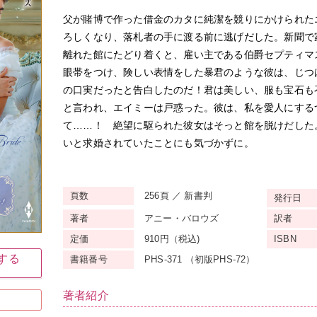
父が賭博で作った借金のカタに純潔を競りにかけられた
ろしくなり、落札者の手に渡る前に逃げだした。新聞で
離れた館にたどり着くと、雇い主である伯爵セプティマ
眼帯をつけ、険しい表情をした暴君のような彼は、じつ
の口実だったと告白したのだ！君は美しい、服も宝石も
と言われ、エイミーは戸惑った。彼は、私を愛人にする
て……！ 絶望に駆られた彼女はそっと館を脱けだした
いと求婚されていたことにも気づかずに。
頁数
256頁 ／ 新書判
発行日
著者
アニー・バロウズ
訳者
定価
910円（税込)
ISBN
入する
書籍番号
PHS-371 （初版PHS-72）
著者紹介