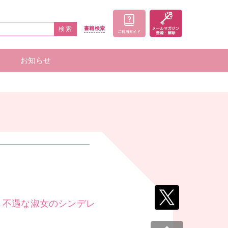
検索
書籍
検索
お知らせ
家一覧
者一覧
。不遇な淑女のシンデレ