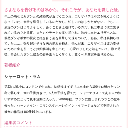
さよならを告げるのは私から。それこそが、あなたを愛した証。
年上の幼なじみダンとの結婚式が近づくにつれ、エリザベスは不安を抱くように
なっていた。会社を経営しているのだから、忙しいのはしかたがない。でもここ
最近のダンはよそよそしく、会うことさえ避けているのだ。私は本当に彼に愛さ
れているの？ある夜、またもやデートを取り消され、散歩に出たエリザベスは、
偶然ダンが彼女の親友と抱き合う姿を目撃して凍りついた。ああ、私は裏切られ
ていた……。張り裂けそうな胸の痛みを抱え、悩んだ末、エリザベスは彼の幸せ
のために身を引こうと婚約解消を申し出た──心変わりしたと嘘をついて。数カ月
後、再会したダンは彼女の唇を荒々しく奪うと、驚くべき真実を語り始めた。
著者紹介
シャーロット・ラム
第2次大戦中にロンドンで生まれ、結婚後はイギリス本土から100キロ離れたマン
島で暮らす。大の子供好きで、5人の子供を育てた。ジャーナリストである夫の強
いすすめによって執筆活動に入った。2000年秋、ファンに惜しまれつつこの世を
去った。ハーレクイン・ロマンスやハーレクイン・イマージュなどで刊行された
彼女の作品は100冊以上にのぼる。
編集者コメント