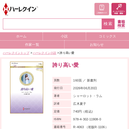
書籍
検索
検索
ホーム
小説
コミックス
作家一覧
お知らせ
ハーレクイントップ
ハーレクイン小説
誇り高い愛
誇り高い愛
160頁 ／ 新書判
頁数
2026年06月20日
発行日
シャーロット・ラム
著者
広木夏子
訳者
740円（税込)
定価
978-4-302-11908-0
ISBN
R-4063 （初版R-1106）
書籍番号