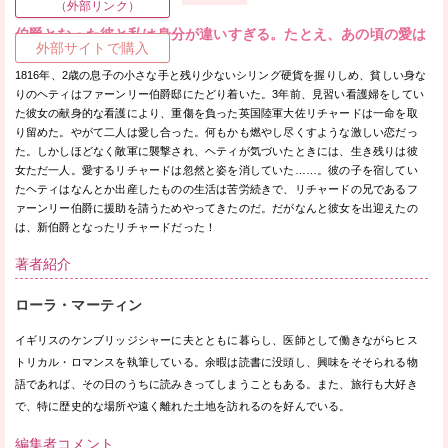
（外部リンク）
伯爵となった彼と私は身分が違いすぎる。たとえ、あの頃の愛は
外部サイトで購入
そのままでも。
1816年、2歳の息子の小さな手と残り少ないシリング硬貨を握りしめ、貧しい身な
りのヘティはファーンリー伯爵邸にたどり着いた。3年前、見習い看護婦をしてい
た彼女の献身的な看護により、重傷を負った英国陸軍大佐リチャードは一命を取
り留めた。やがて二人は愛し合った。何もかも燃やし尽くすような激しい恋だっ
た。しかしほどなく敵軍に襲撃され、ヘティが気づいたときには、生き残りは彼
女ただ一人。愛するリチャードは忽然と姿を消していた……。彼の子を宿してい
たヘティはなんとか出産したものの生活は苦労続きで、リチャードの兄であるフ
ァーンリー伯爵に援助を請うためやってきたのだ。だがなんと彼女を出迎えたの
は、新伯爵となったリチャードだった！
著者紹介
ローラ・マーティン
イギリスのケンブリッジシャーに夫とともに暮らし、医師として働きながらヒス
トリカル・ロマンスを執筆している。余暇は読書に没頭し、興味をそそられる物
語であれば、その日のうちに読みきってしまうこともある。また、旅行も大好き
で、特に歴史的な場所や遠く離れた土地を訪れるのを好んでいる。
編集者コメント