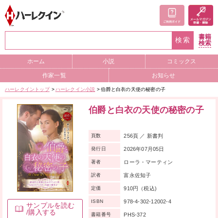
書籍
検索
検索
ホーム
小説
コミックス
作家一覧
お知らせ
ハーレクイントップ
ハーレクイン小説
伯爵と白衣の天使の秘密の子
伯爵と白衣の天使の秘密の子
256頁 ／ 新書判
頁数
2026年07月05日
発行日
ローラ・マーティン
著者
富永佐知子
訳者
910円（税込)
定価
978-4-302-12002-4
ISBN
サンプルを読む
/購入する
PHS-372
書籍番号