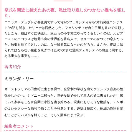
挙式を間近に控えたあの夜、私は取り返しのつかない過ちを犯し
た。
ニコラス・デュプレが審査員ですって?娘のフェリシティから“才能発掘コンテス
ト”の話を聞き、セリーナは愕然とした。フェリシティが自ら手紙を書いて依頼し
たところ、彼はすぐに快諾し、娘たちの小学校にやってくるというのだ。元ピア
ニストのニコラスは地元出身の世界的な著名人で、セリーナのかつての恋人だっ
た。故郷を捨てて久しいのに、なぜ帰る気になったのだろう。まさか、絶対に知
られてはならない秘密を嗅ぎつけたの?大切な愛娘フェリシティの出生に関する、
ある重大な事実を……。
著者紹介
ミランダ・リー
オーストラリアの田舎町に生まれ育つ。全寮制の学校を出てクラシック音楽の勉
強をしたのち、シドニーに移った。幸せな結婚をして三人の娘に恵まれたが、家
にいて家事をこなす合間に小説を書き始める。現実にありそうな物語を、テンポ
のよいセクシーな描写で描くことを得意とする。趣味は幅広く、長編の物語を読
むことからパズルを解くこと、そして賭事にまで及ぶ。
編集者コメント