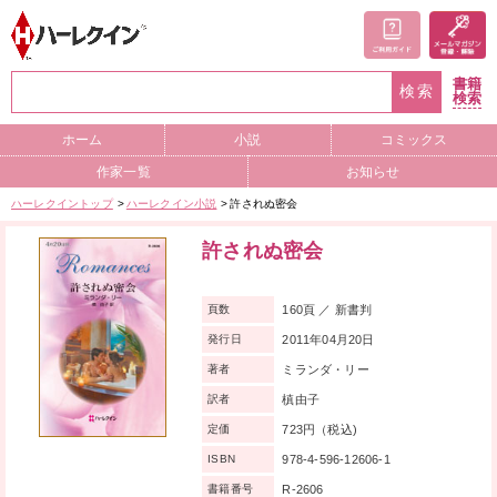
書籍
検索
検索
ホーム
小説
コミックス
作家一覧
お知らせ
ハーレクイントップ
ハーレクイン小説
許されぬ密会
許されぬ密会
160頁 ／ 新書判
頁数
2011年04月20日
発行日
ミランダ・リー
著者
槙由子
訳者
723円（税込)
定価
978-4-596-12606-1
ISBN
R-2606
書籍番号