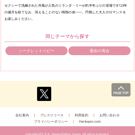
セクシーで洗練された作風が人気のミランダ・リーが約半年ぶりの登場です!13年
の歳月を経てなお、消えることのない情熱の炎——。円熟した大人のロマンスを
お楽しみください。
同じテーマから探す
シークレットベビー
運命の再会
会社案内
プレスリリース
利用規約
お問い合わせ
プライバシーポリシー
Harlequin.com
Copyright(C) K.K. HarperCollins Japan.
All rights reserved.