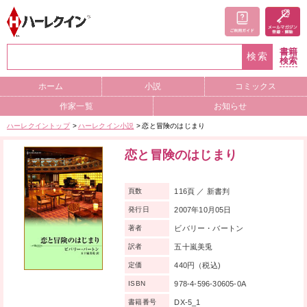
書籍
検索
検索
ホーム
小説
コミックス
作家一覧
お知らせ
ハーレクイントップ
ハーレクイン小説
恋と冒険のはじまり
恋と冒険のはじまり
116頁 ／ 新書判
頁数
2007年10月05日
発行日
ビバリー・バートン
著者
五十嵐美兎
訳者
440円（税込)
定価
978-4-596-30605-0A
ISBN
DX-5_1
書籍番号