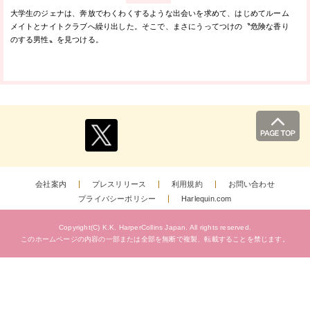
大学生のジェナは、奔放でわくわくするような出会いを求めて、はじめてルーム
メイトとナイトクラブへ繰り出した。そこで、まさにうってつけの〝危険な香り
のする男性〟を見つける。
会社案内
プレスリリース
利用規約
お問い合わせ
プライバシーポリシー
Harlequin.com
Copyright(C) K.K. HarperCollins Japan.
All rights reserved.
このホームページの内容の一部または全部を無断で複製、
転載することを禁じます。