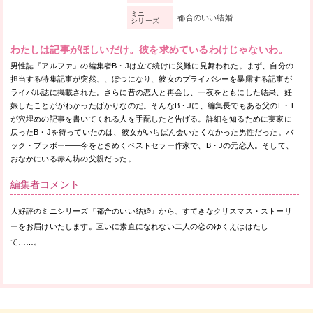
ミニ
都合のいい結婚
シリーズ
わたしは記事がほしいだけ。彼を求めているわけじゃないわ。
男性誌『アルファ』の編集者B・Jは立て続けに災難に見舞われた。まず、自分の
担当する特集記事が突然、、ぼつになり、彼女のプライバシーを暴露する記事が
ライバル誌に掲載された。さらに昔の恋人と再会し、一夜をともにした結果、妊
娠したことががわかったばかりなのだ。そんなB・Jに、編集長でもある父のL・T
が穴埋めの記事を書いてくれる人を手配したと告げる。詳細を知るために実家に
戻ったB・Jを待っていたのは、彼女がいちばん会いたくなかった男性だった。バ
ック・ブラボー——今をときめくベストセラー作家で、B・Jの元恋人。そして、
おなかにいる赤ん坊の父親だった。
編集者コメント
大好評のミニシリーズ『都合のいい結婚』から、すてきなクリスマス・ストーリ
ーをお届けいたします。互いに素直になれない二人の恋のゆくえははたし
て……。