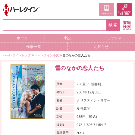
書籍
検索
検索
ホーム
小説
コミックス
作家一覧
お知らせ
ハーレクイントップ
ハーレクイン小説
雪のなかの恋人たち
雪のなかの恋人たち
296頁 ／ 新書判
頁数
2007年12月05日
発行日
クリスティン・リマー
著者
夏井真琴
訳者
985円（税込)
定価
978-4-596-74154-7
ISBN
NX-4
書籍番号